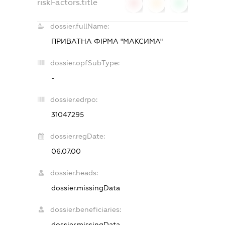
riskFactors.title
0
0
0
dossier.fullName:
ПРИВАТНА ФІРМА "МАКСИМА"
dossier.opfSubType:
-
dossier.edrpo:
31047295
dossier.regDate:
06.07.00
dossier.heads:
dossier.missingData
dossier.beneficiaries:
dossier.missingData