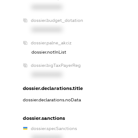
XXXXXXXXXX
dossier.budget_dotation
XXXXXXXXXX
dossier.palne_akciz
dossier.notInList
dossier.bigTaxPayerReg
XXXXXXXXXX
dossier.declarations.title
dossier.declarations.noData
dossier.sanctions
dossier.specSanctions
XXXXXXXXXX