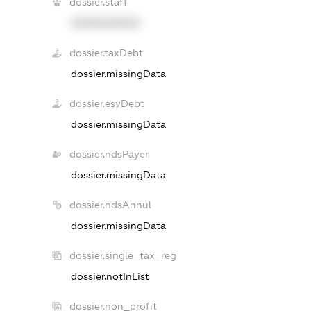
dossier.staff
XXXXXXXXXX
dossier.taxDebt
dossier.missingData
dossier.esvDebt
dossier.missingData
dossier.ndsPayer
dossier.missingData
dossier.ndsAnnul
dossier.missingData
dossier.single_tax_reg
dossier.notInList
dossier.non_profit