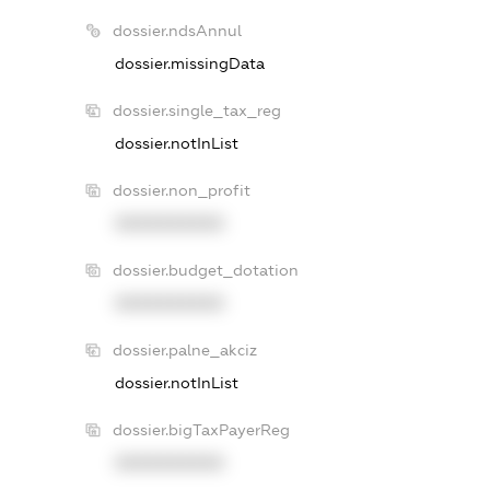
dossier.ndsAnnul
dossier.missingData
dossier.single_tax_reg
dossier.notInList
dossier.non_profit
XXXXXXXXXX
dossier.budget_dotation
XXXXXXXXXX
dossier.palne_akciz
dossier.notInList
dossier.bigTaxPayerReg
XXXXXXXXXX