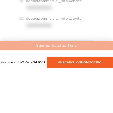
dossier.commercial_info.website
XXXXXXXXXX
dossier.commercial_info.activity
XXXXXXXXXX
freemium.actualData
freemium.exampleText_1
freemium.exampleText_2
freemium.anonymousPerSearch2
document.dueToDate
24.03.17
SEARCH.ONMONITORING
FREEMIUM.DETAILS
FREEMIUM.REGISTER