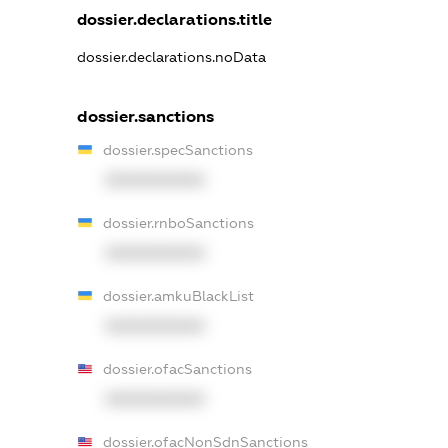
dossier.declarations.title
dossier.declarations.noData
dossier.sanctions
dossier.specSanctions
XXXXXXXXXX
dossier.rnboSanctions
XXXXXXXXXX
dossier.amkuBlackList
XXXXXXXXXX
dossier.ofacSanctions
XXXXXXXXXX
dossier.ofacNonSdnSanctions