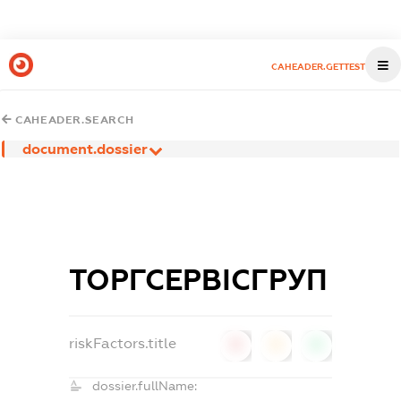
CAHEADER.GETTEST
CAHEADER.SEARCH
document.dossier
ТОРГСЕРВІСГРУП
riskFactors.title
0
0
0
dossier.fullName: