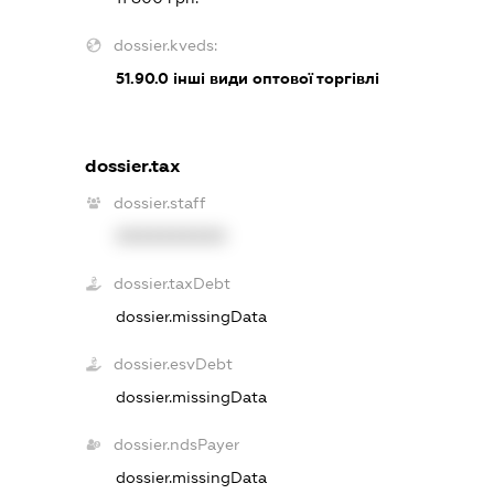
dossier.kveds:
51.90.0
інші види оптової торгівлі
dossier.tax
dossier.staff
XXXXXXXXXX
dossier.taxDebt
dossier.missingData
dossier.esvDebt
dossier.missingData
dossier.ndsPayer
dossier.missingData