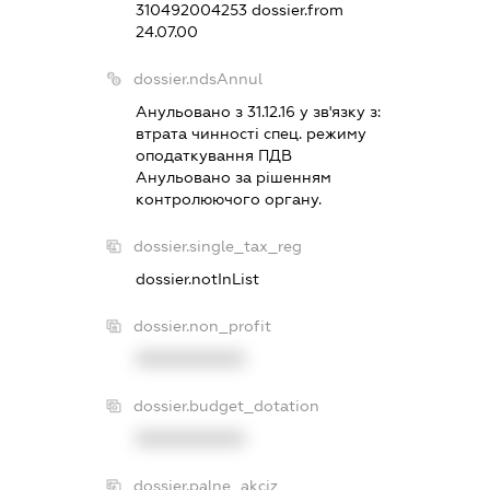
310492004253
dossier.from
24.07.00
dossier.ndsAnnul
Анульовано з 31.12.16 у зв'язку з:
втрата чинностi спец. режиму
оподаткування ПДВ
Анульовано за рiшенням
контролюючого органу.
dossier.single_tax_reg
dossier.notInList
dossier.non_profit
XXXXXXXXXX
dossier.budget_dotation
XXXXXXXXXX
dossier.palne_akciz