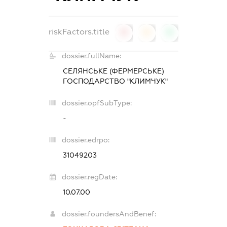
riskFactors.title
0
0
0
dossier.fullName:
СЕЛЯНСЬКЕ (ФЕРМЕРСЬКЕ)
ГОСПОДАРСТВО "КЛИМЧУК"
dossier.opfSubType:
-
dossier.edrpo:
31049203
dossier.regDate:
10.07.00
dossier.foundersAndBenef: