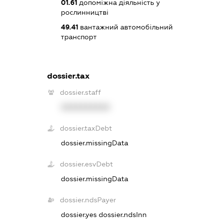
01.61
допоміжна діяльність у
рослинництві
49.41
вантажний автомобільний
транспорт
dossier.tax
dossier.staff
XXXXXXXXXX
dossier.taxDebt
dossier.missingData
dossier.esvDebt
dossier.missingData
dossier.ndsPayer
dossier.yes
dossier.ndsInn