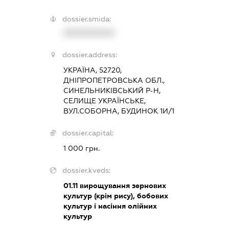
dossier.smida:
XXXXXXXXXX
dossier.address:
УКРАЇНА, 52720,
ДНІПРОПЕТРОВСЬКА ОБЛ.,
СИНЕЛЬНИКІВСЬКИЙ Р-Н,
СЕЛИЩЕ УКРАЇНСЬКЕ,
ВУЛ.СОБОРНА, БУДИНОК 1И/1
dossier.capital:
1 000 грн.
dossier.kveds:
01.11
вирощування зернових
культур (крім рису), бобових
культур і насіння олійних
культур