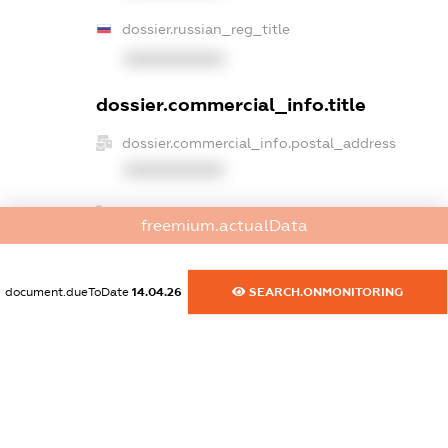
dossier.russian_reg_title
XXXXXXXXXX
dossier.commercial_info.title
dossier.commercial_info.postal_address
XXXXXXXXXX
dossier.commercial_info.phone
freemium.actualData
XXXXXXXXXX
dossier.commercial_info.fax
document.dueToDate
14.04.26
SEARCH.ONMONITORING
XXXXXXXXXX
dossier.commercial_info.email
XXXXXXXXXX
dossier.commercial_info.website