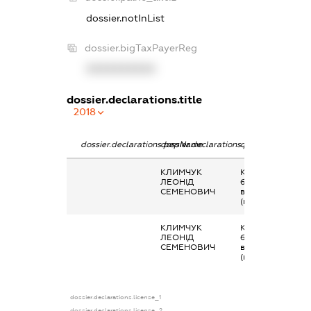
dossier.notInList
dossier.bigTaxPayerReg
XXXXXXXXXX
dossier.declarations.title
2018
dossier.declarations.pepName
dossier.declarations.personName
dossier.declarati
КЛИМЧУК
Кінцевий
ЛЕОНІД
бенефіціарний
СЕМЕНОВИЧ
власник
(контролер)
КЛИМЧУК
Кінцевий
ЛЕОНІД
бенефіціарний
СЕМЕНОВИЧ
власник
(контролер)
dossier.declarations.license_1
dossier.declarations.license_2