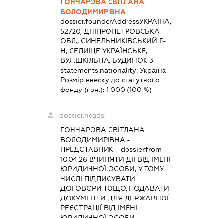
ГОНЧАРОВА СВІТЛАНА
ВОЛОДИМИРІВНА
dossier.founderAddress
УКРАЇНА,
52720, ДНІПРОПЕТРОВСЬКА
ОБЛ., СИНЕЛЬНИКІВСЬКИЙ Р-
Н, СЕЛИЩЕ УКРАЇНСЬКЕ,
ВУЛ.ШКІЛЬНА, БУДИНОК 3
statements.nationality:
Україна
Розмір внеску до статутного
фонду (грн.):
1 000
(100 %)
dossier.heads:
ГОНЧАРОВА СВІТЛАНА
ВОЛОДИМИРІВНА
-
ПРЕДСТАВНИК
- dossier.from
10.04.26
ВЧИНЯТИ ДІЇ ВІД ІМЕНІ
ЮРИДИЧНОЇ ОСОБИ, У ТОМУ
ЧИСЛІ ПІДПИСУВАТИ
ДОГОВОРИ ТОЩО, ПОДАВАТИ
ДОКУМЕНТИ ДЛЯ ДЕРЖАВНОЇ
РЕЄСТРАЦІЇ ВІД ІМЕНІ
ЮРИДИЧНОЇ ОСОБИ