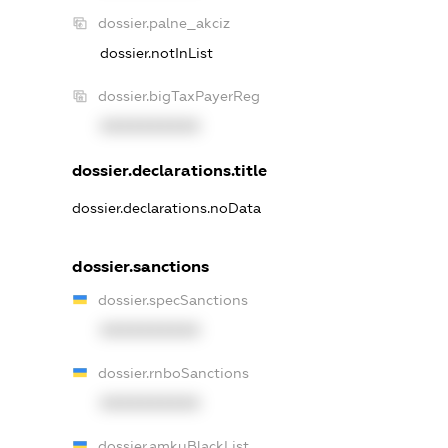
dossier.palne_akciz
dossier.notInList
dossier.bigTaxPayerReg
XXXXXXXXXX
dossier.declarations.title
dossier.declarations.noData
dossier.sanctions
dossier.specSanctions
XXXXXXXXXX
dossier.rnboSanctions
XXXXXXXXXX
dossier.amkuBlackList