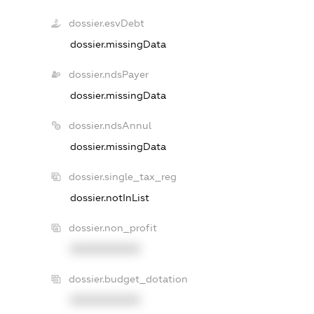
dossier.esvDebt
dossier.missingData
dossier.ndsPayer
dossier.missingData
dossier.ndsAnnul
dossier.missingData
dossier.single_tax_reg
dossier.notInList
dossier.non_profit
XXXXXXXXXX
dossier.budget_dotation
XXXXXXXXXX