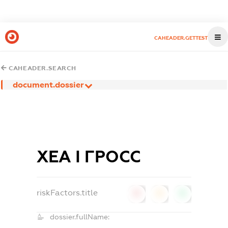
CAHEADER.GETTEST
CAHEADER.SEARCH
document.dossier
ХЕА І ГРОСС
riskFactors.title
0
0
0
dossier.fullName: