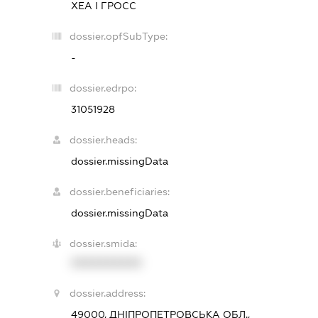
ХЕА І ГРОСС
dossier.opfSubType:
-
dossier.edrpo:
31051928
dossier.heads:
dossier.missingData
dossier.beneficiaries:
dossier.missingData
dossier.smida:
XXXXXXXXXX
dossier.address:
49000, ДНІПРОПЕТРОВСЬКА ОБЛ.,