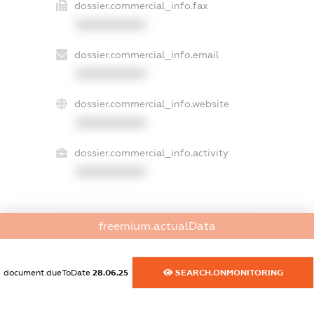
dossier.commercial_info.fax
XXXXXXXXXX
dossier.commercial_info.email
XXXXXXXXXX
dossier.commercial_info.website
XXXXXXXXXX
dossier.commercial_info.activity
XXXXXXXXXX
freemium.actualData
freemium.exampleText_1
freemium.exampleText_2
freemium.anonymousPerSearch2
document.dueToDate
28.06.25
SEARCH.ONMONITORING
FREEMIUM.DETAILS
FREEMIUM.REGISTER