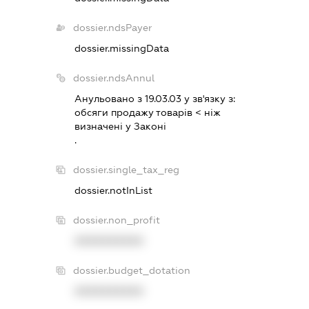
dossier.ndsPayer
dossier.missingData
dossier.ndsAnnul
Анульовано з 19.03.03 у зв'язку з:
обсяги продажу товарiв < нiж
визначенi у Законi
.
dossier.single_tax_reg
dossier.notInList
dossier.non_profit
XXXXXXXXXX
dossier.budget_dotation
XXXXXXXXXX