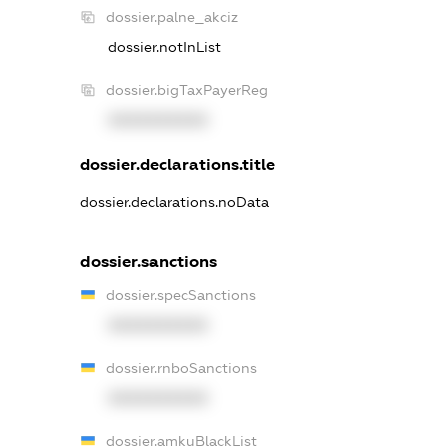
dossier.palne_akciz
dossier.notInList
dossier.bigTaxPayerReg
XXXXXXXXXX
dossier.declarations.title
dossier.declarations.noData
dossier.sanctions
dossier.specSanctions
XXXXXXXXXX
dossier.rnboSanctions
XXXXXXXXXX
dossier.amkuBlackList