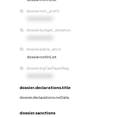
dossier.non_profit
XXXXXXXXXX
dossier.budget_dotation
XXXXXXXXXX
dossier.palne_akciz
dossier.notInList
dossier.bigTaxPayerReg
XXXXXXXXXX
dossier.declarations.title
dossier.declarations.noData
dossier.sanctions