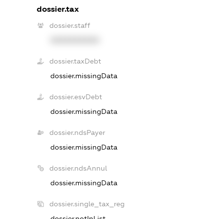
dossier.tax
dossier.staff
XXXXXXXXXX
dossier.taxDebt
dossier.missingData
dossier.esvDebt
dossier.missingData
dossier.ndsPayer
dossier.missingData
dossier.ndsAnnul
dossier.missingData
dossier.single_tax_reg
dossier.notInList