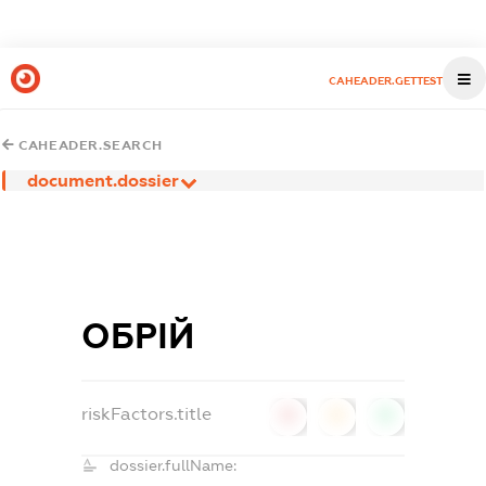
CAHEADER.GETTEST
CAHEADER.SEARCH
document.dossier
ОБРІЙ
riskFactors.title
0
0
0
dossier.fullName: