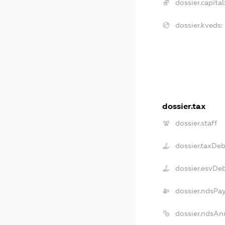
dossier.capital
dossier.kveds:
dossier.tax
dossier.staff
dossier.taxDeb
dossier.esvDe
dossier.ndsPa
dossier.ndsAn