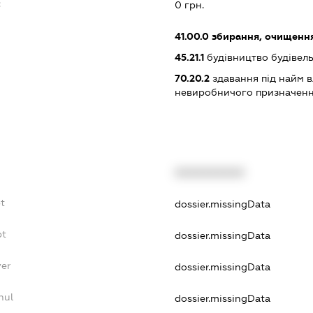
:
0 грн.
41.00.0
збирання, очищення
45.21.1
будівництво будівел
70.20.2
здавання під найм в
невиробничого призначен
XXXXXXXXXX
t
dossier.missingData
bt
dossier.missingData
yer
dossier.missingData
nul
dossier.missingData