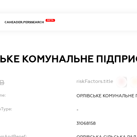
BETA
CAHEADER.PERSSEARCH
СЬКЕ КОМУНАЛЬНЕ ПІДПР
riskFactors.title
0
0
me:
ОРЛІВСЬКЕ КОМУНАЛЬНЕ 
bType:
-
31068158
ersAndBenef:
ОРЛІВСЬКА СІЛЬСЬКА РА