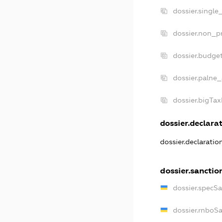
dossier.single
dossier.non_pr
dossier.budge
dossier.palne_
dossier.bigTa
dossier.declarat
dossier.declarati
dossier.sanctio
dossier.specS
dossier.rnboS