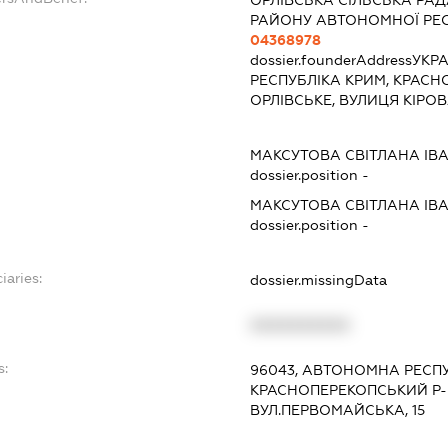
РАЙОНУ АВТОНОМНОЇ РЕС
04368978
dossier.founderAddress
УКРА
РЕСПУБЛІКА КРИМ, КРАСН
ОРЛІВСЬКЕ, ВУЛИЦЯ КІРОВ
МАКСУТОВА СВІТЛАНА ІВ
dossier.position -
МАКСУТОВА СВІТЛАНА ІВ
dossier.position -
iaries:
dossier.missingData
XXXXXXXXXX
s:
96043, АВТОНОМНА РЕСПУ
КРАСНОПЕРЕКОПСЬКИЙ Р-Н
ВУЛ.ПЕРВОМАЙСЬКА, 15