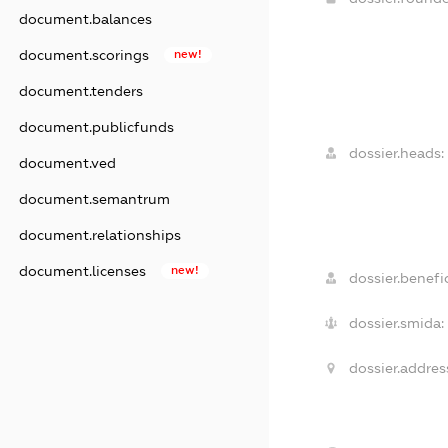
document.balances
document.scorings
new!
document.tenders
document.publicfunds
dossier.heads:
document.ved
document.semantrum
document.relationships
document.licenses
new!
dossier.benefic
dossier.smida:
dossier.addres