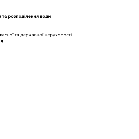
 та розподілення води
ь
ласної та державної нерухомості
ня