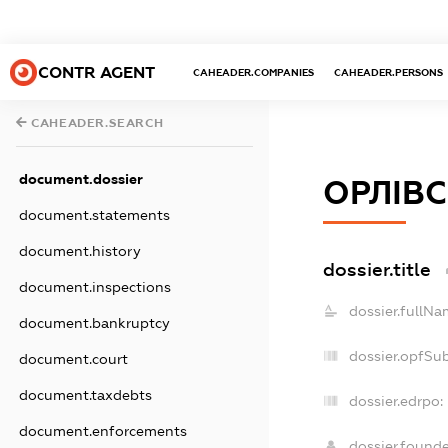
CONTR AGENT
CAHEADER.COMPANIES
CAHEADER.PERSONS
CAHEADER.SEARCH
document.dossier
ОРЛІВ
document.statements
document.history
dossier.title
document.inspections
dossier.fullNa
document.bankruptcy
dossier.opfSu
document.court
document.taxdebts
dossier.edrpo:
document.enforcements
dossier.found