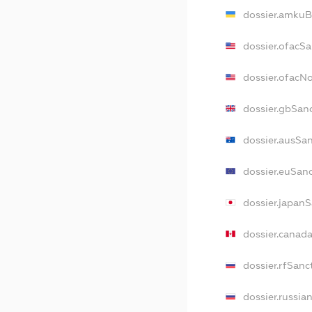
dossier.amkuB
dossier.ofacSa
dossier.ofacN
dossier.gbSan
dossier.ausSa
dossier.euSan
dossier.japan
dossier.canad
dossier.rfSanc
dossier.russia