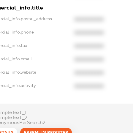
rcial_info.title
rcial_info.postal_address
XXXXXXXXXX
rcial_info.phone
XXXXXXXXXX
cial_info.fax
XXXXXXXXXX
rcial_info.email
XXXXXXXXXX
rcial_info.website
XXXXXXXXXX
cial_info.activity
XXXXXXXXXX
ampleText_1
ampleText_2
onymousPerSearch2
ETAILS
FREEMIUM.REGISTER