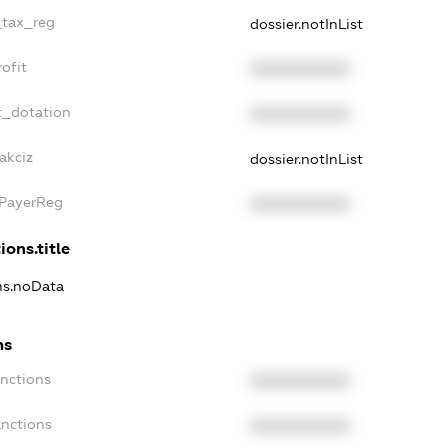
_tax_reg
dossier.notInList
ofit
XXXXXXXXXX
t_dotation
XXXXXXXXXX
akciz
dossier.notInList
xPayerReg
XXXXXXXXXX
ions.title
ons.noData
ns
anctions
XXXXXXXXXX
anctions
XXXXXXXXXX