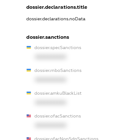
dossier.declarations.title
dossier.declarations.noData
dossier.sanctions
dossier.specSanctions
XXXXXXXXXX
dossier.rnboSanctions
XXXXXXXXXX
dossier.amkuBlackList
XXXXXXXXXX
dossier.ofacSanctions
XXXXXXXXXX
dossier.ofacNonSdnSanctions