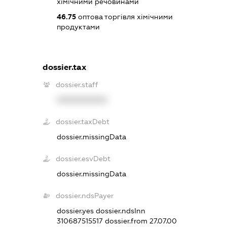
хімічними речовинами
46.75
оптова торгівля хімічними
продуктами
dossier.tax
dossier.staff
XXXXXXXXXX
dossier.taxDebt
dossier.missingData
dossier.esvDebt
dossier.missingData
dossier.ndsPayer
dossier.yes
dossier.ndsInn
310687515517
dossier.from 27.07.00