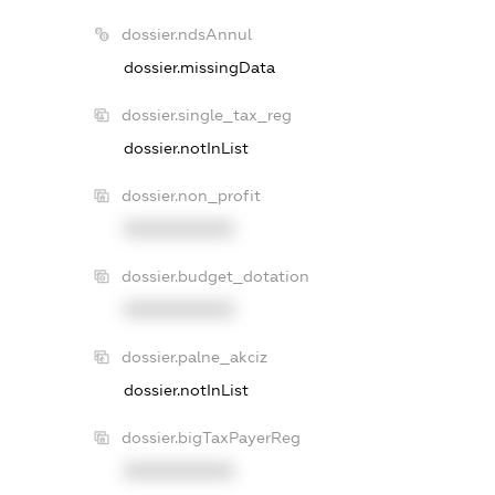
dossier.ndsAnnul
dossier.missingData
dossier.single_tax_reg
dossier.notInList
dossier.non_profit
XXXXXXXXXX
dossier.budget_dotation
XXXXXXXXXX
dossier.palne_akciz
dossier.notInList
dossier.bigTaxPayerReg
XXXXXXXXXX