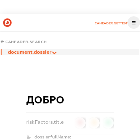
CAHEADER.GETTEST
CAHEADER.SEARCH
document.dossier
ДОБРО
riskFactors.title
0
0
0
dossier.fullName: