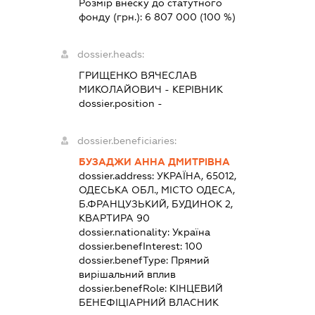
Розмір внеску до статутного
фонду (грн.):
6 807 000
(100 %)
dossier.heads:
ГРИЩЕНКО ВЯЧЕСЛАВ
МИКОЛАЙОВИЧ
-
КЕРІВНИК
dossier.position -
dossier.beneficiaries:
БУЗАДЖИ АННА ДМИТРІВНА
dossier.address:
УКРАЇНА, 65012,
ОДЕСЬКА ОБЛ., МІСТО ОДЕСА,
Б.ФРАНЦУЗЬКИЙ, БУДИНОК 2,
КВАРТИРА 90
dossier.nationality:
Україна
dossier.benefInterest:
100
dossier.benefType:
Прямий
вирішальний вплив
dossier.benefRole:
КІНЦЕВИЙ
БЕНЕФІЦІАРНИЙ ВЛАСНИК