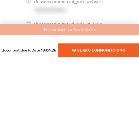
dossier.commercial_info.website
XXXXXXXXXX
dossier.commercial_info.activity
freemium.actualData
XXXXXXXXXX
document.dueToDate
18.04.26
SEARCH.ONMONITORING
freemium.exampleText_1
freemium.exampleText_2
freemium.anonymousPerSearch2
FREEMIUM.DETAILS
FREEMIUM.REGISTER