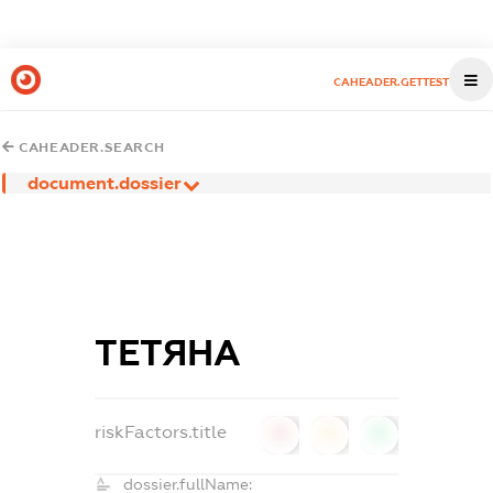
CAHEADER.GETTEST
CAHEADER.SEARCH
document.dossier
ТЕТЯНА
riskFactors.title
0
0
0
dossier.fullName: