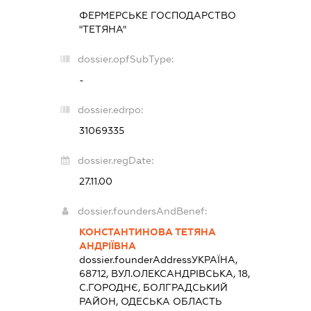
ФЕРМЕРСЬКЕ ГОСПОДАРСТВО
"ТЕТЯНА"
dossier.opfSubType:
-
dossier.edrpo:
31069335
dossier.regDate:
27.11.00
dossier.foundersAndBenef:
КОНСТАНТИНОВА ТЕТЯНА
АНДРІЇВНА
dossier.founderAddress
УКРАЇНА,
68712, ВУЛ.ОЛЕКСАНДРІВСЬКА, 18,
С.ГОРОДНЄ, БОЛГРАДСЬКИЙ
РАЙОН, ОДЕСЬКА ОБЛАСТЬ