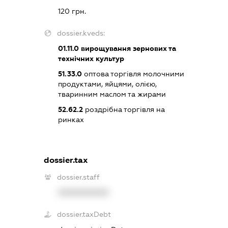
120 грн.
dossier.kveds:
01.11.0
вирощування зернових та
технічних культур
51.33.0
оптова торгівля молочними
продуктами, яйцями, олією,
тваринним маслом та жирами
52.62.2
роздрібна торгівля на
ринках
dossier.tax
dossier.staff
XXXXXXXXXX
dossier.taxDebt