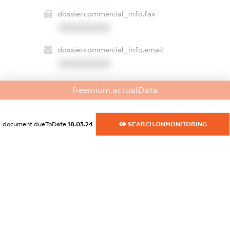
dossier.commercial_info.fax
XXXXXXXXXX
dossier.commercial_info.email
XXXXXXXXXX
dossier.commercial_info.website
freemium.actualData
XXXXXXXXXX
dossier.commercial_info.activity
document.dueToDate
18.03.24
SEARCH.ONMONITORING
XXXXXXXXXX
freemium.exampleText_1
freemium.exampleText_2
freemium.anonymousPerSearch2
FREEMIUM.DETAILS