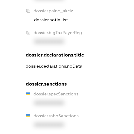
dossier.palne_akciz
dossier.notInList
dossier.bigTaxPayerReg
XXXXXXXXXX
dossier.declarations.title
dossier.declarations.noData
dossier.sanctions
dossier.specSanctions
XXXXXXXXXX
dossier.rnboSanctions
XXXXXXXXXX