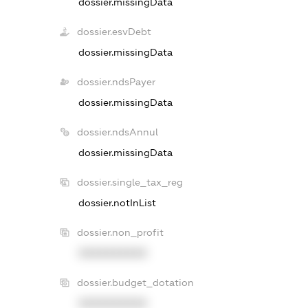
dossier.missingData
dossier.esvDebt
dossier.missingData
dossier.ndsPayer
dossier.missingData
dossier.ndsAnnul
dossier.missingData
dossier.single_tax_reg
dossier.notInList
dossier.non_profit
XXXXXXXXXX
dossier.budget_dotation
XXXXXXXXXX