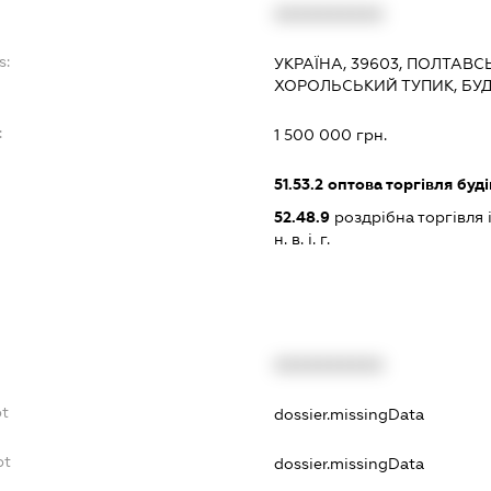
XXXXXXXXXX
s:
УКРАЇНА, 39603, ПОЛТАВСЬ
ХОРОЛЬСЬКИЙ ТУПИК, БУД
:
1 500 000 грн.
51.53.2
оптова торгівля буд
52.48.9
роздрібна торгівля
н. в. і. г.
XXXXXXXXXX
bt
dossier.missingData
bt
dossier.missingData