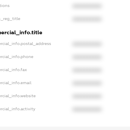
tions
XXXXXXXXXX
n_reg_title
XXXXXXXXXX
rcial_info.title
rcial_info.postal_address
XXXXXXXXXX
rcial_info.phone
XXXXXXXXXX
rcial_info.fax
XXXXXXXXXX
rcial_info.email
XXXXXXXXXX
rcial_info.website
XXXXXXXXXX
cial_info.activity
XXXXXXXXXX