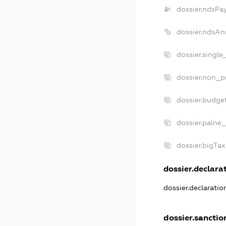
dossier.ndsPa
dossier.ndsAn
dossier.single
dossier.non_pr
dossier.budge
dossier.palne_
dossier.bigTa
dossier.declarat
dossier.declarati
dossier.sanctio