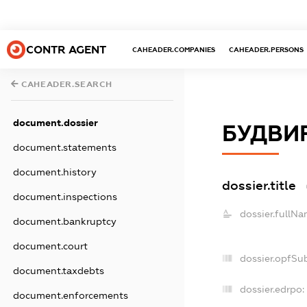
CONTR AGENT
CAHEADER.COMPANIES
CAHEADER.PERSONS
CAHEADER.SEARCH
document.dossier
БУДВИ
document.statements
document.history
dossier.title
document.inspections
dossier.fullNa
document.bankruptcy
document.court
dossier.opfSu
document.taxdebts
dossier.edrpo:
document.enforcements