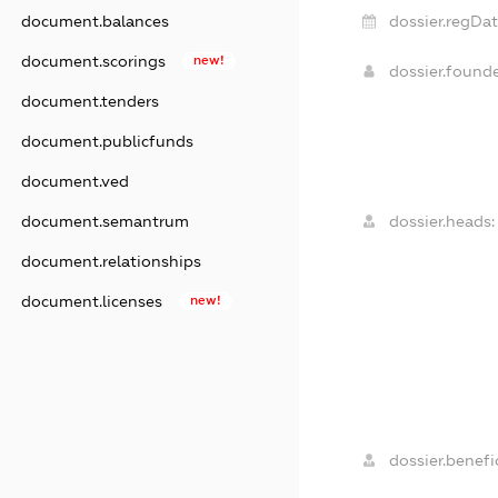
dossier.regDat
document.balances
document.scorings
new!
dossier.found
document.tenders
document.publicfunds
document.ved
dossier.heads:
document.semantrum
document.relationships
document.licenses
new!
dossier.benefic