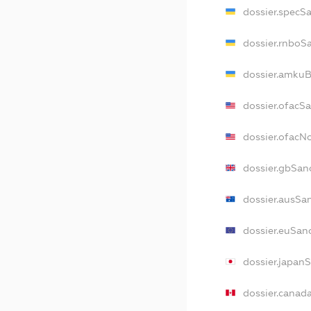
dossier.specS
dossier.rnboS
dossier.amkuB
dossier.ofacS
dossier.ofac
dossier.gbSan
dossier.ausSa
dossier.euSan
dossier.japan
dossier.canad