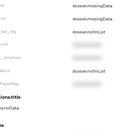
yer
dossier.missingData
nul
dossier.missingData
_tax_reg
dossier.notInList
ofit
XXXXXXXXXX
t_dotation
XXXXXXXXXX
akciz
dossier.notInList
xPayerReg
XXXXXXXXXX
ions.title
ons.noData
ns