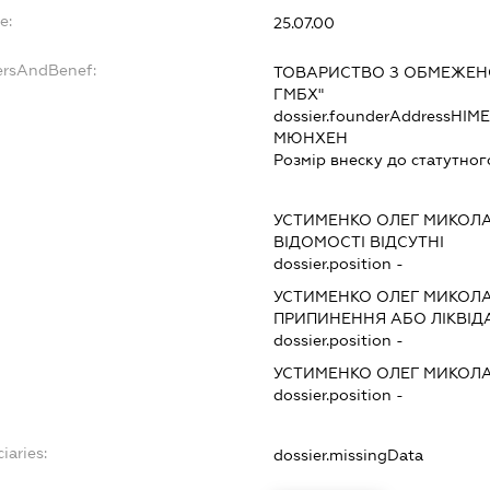
e:
25.07.00
ersAndBenef:
ТОВАРИСТВО З ОБМЕЖЕН
ГМБХ"
dossier.founderAddress
НІМЕ
МЮНХЕН
Розмір внеску до статутног
УСТИМЕНКО ОЛЕГ МИКОЛ
ВІДОМОСТІ ВІДСУТНІ
dossier.position -
УСТИМЕНКО ОЛЕГ МИКОЛ
ПРИПИНЕННЯ АБО ЛІКВІД
dossier.position -
УСТИМЕНКО ОЛЕГ МИКОЛ
dossier.position -
iaries:
dossier.missingData