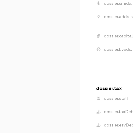
dossier.smida:
dossier.addres
dossier.capital
dossier.kveds:
dossier.tax
dossier.staff
dossier.taxDe
dossier.esvDe