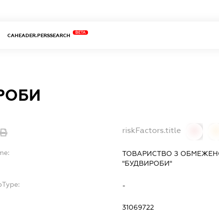
BETA
CAHEADER.PERSSEARCH
РОБИ
riskFactors.title
0
0
me:
ТОВАРИСТВО З ОБМЕЖЕН
"БУДВИРОБИ"
bType:
-
31069722