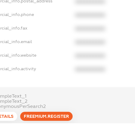
rcial_info.postal_address
XXXXXXXXXX
rcial_info.phone
XXXXXXXXXX
cial_info.fax
XXXXXXXXXX
cial_info.email
XXXXXXXXXX
cial_info.website
XXXXXXXXXX
cial_info.activity
XXXXXXXXXX
mpleText_1
ampleText_2
onymousPerSearch2
ETAILS
FREEMIUM.REGISTER