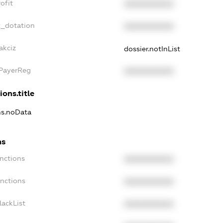
ofit
XXXXXXXXXX
t_dotation
XXXXXXXXXX
akciz
dossier.notInList
xPayerReg
XXXXXXXXXX
ions.title
ns.noData
ns
nctions
XXXXXXXXXX
anctions
XXXXXXXXXX
lackList
XXXXXXXXXX