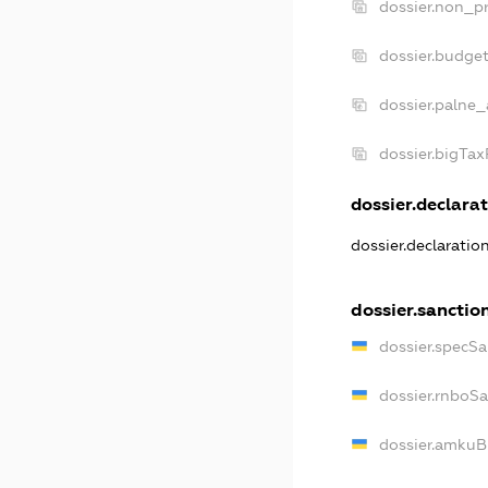
dossier.non_pr
dossier.budge
dossier.palne_
dossier.bigTa
dossier.declarat
dossier.declaratio
dossier.sanctio
dossier.specSa
dossier.rnboS
dossier.amkuB