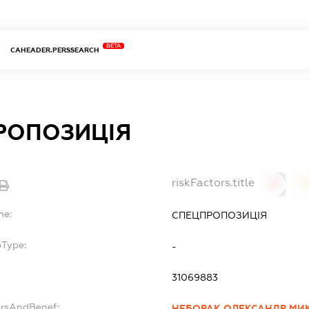
BETA
CAHEADER.PERSSEARCH
РОПОЗИЦІЯ
riskFactors.title
0
0
me:
СПЕЦПРОПОЗИЦІЯ
bType:
-
31069883
ersAndBenef:
НЕБОРАК ОЛЕКСАНДР М