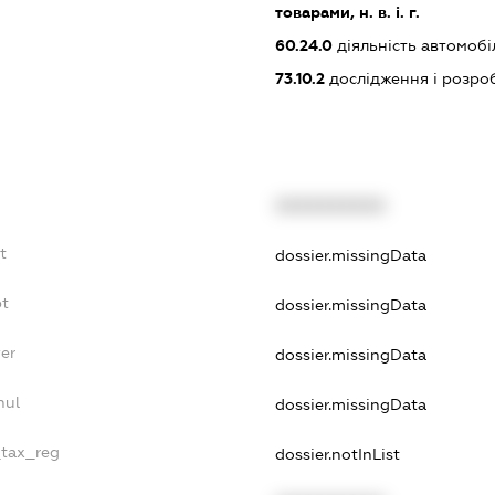
товарами, н. в. і. г.
60.24.0
діяльність автомоб
73.10.2
дослідження і розро
XXXXXXXXXX
t
dossier.missingData
bt
dossier.missingData
er
dossier.missingData
nul
dossier.missingData
_tax_reg
dossier.notInList