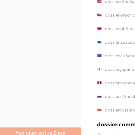
dossier.ofacSa
dossier.ofacN
dossier.gbSan
dossier.ausSan
dossier.euSanc
dossier.japanS
dossier.canad
dossier.rfSanc
dossier.russia
dossier.comme
freemium.actualData