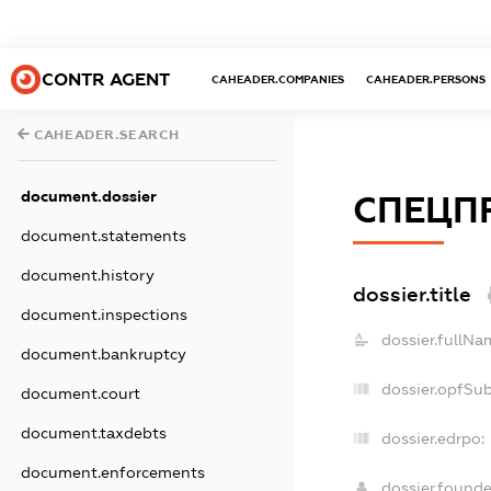
CONTR AGENT
CAHEADER.COMPANIES
CAHEADER.PERSONS
CAHEADER.SEARCH
document.dossier
СПЕЦП
document.statements
document.history
dossier.title
document.inspections
dossier.fullNa
document.bankruptcy
dossier.opfSu
document.court
document.taxdebts
dossier.edrpo:
document.enforcements
dossier.found