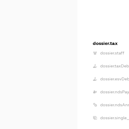
dossier.tax
dossier.staff
dossier.taxDeb
dossier.esvDe
dossier.ndsPay
dossier.ndsAn
dossier.single