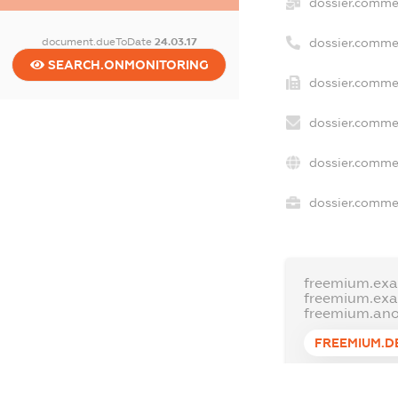
dossier.comme
document.dueToDate
24.03.17
dossier.comme
SEARCH.ONMONITORING
dossier.commer
dossier.commer
dossier.commer
dossier.commer
freemium.exa
freemium.ex
freemium.an
FREEMIUM.D