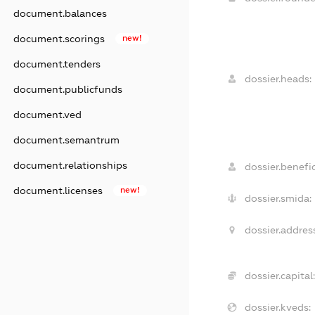
document.balances
document.scorings
new!
document.tenders
dossier.heads:
document.publicfunds
document.ved
document.semantrum
document.relationships
dossier.benefic
document.licenses
new!
dossier.smida:
dossier.addres
dossier.capital:
dossier.kveds: