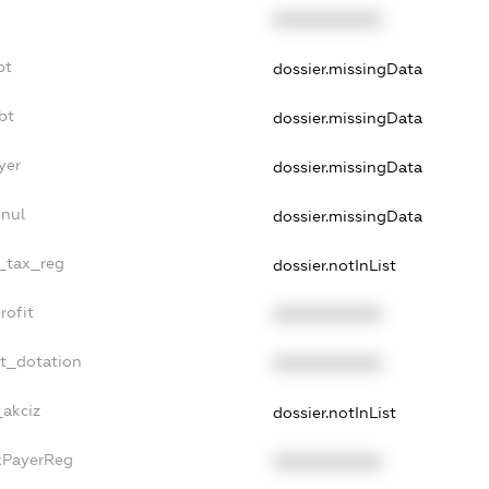
XXXXXXXXXX
bt
dossier.missingData
bt
dossier.missingData
yer
dossier.missingData
nnul
dossier.missingData
e_tax_reg
dossier.notInList
rofit
XXXXXXXXXX
et_dotation
XXXXXXXXXX
_akciz
dossier.notInList
axPayerReg
XXXXXXXXXX