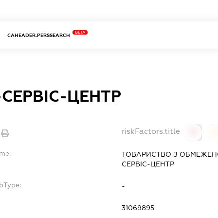
BETA
CAHEADER.PERSSEARCH
-СЕРВІС-ЦЕНТР
riskFactors.title
0
ame:
ТОВАРИСТВО З ОБМЕЖЕН
СЕРВІС-ЦЕНТР
bType:
-
31069895