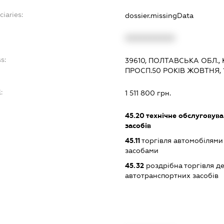
ciaries:
dossier.missingData
XXXXXXXXXX
s:
39610, ПОЛТАВСЬКА ОБЛ.
ПРОСП.50 РОКІВ ЖОВТНЯ, 
:
1 511 800 грн.
45.20
технічне обслуговува
засобів
45.11
торгівля автомобілями
засобами
45.32
роздрібна торгівля д
автотранспортних засобів