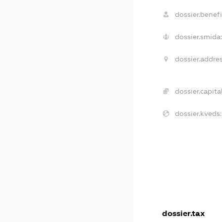
dossier.benefi
dossier.smida:
dossier.addres
dossier.capital
dossier.kveds:
dossier.tax