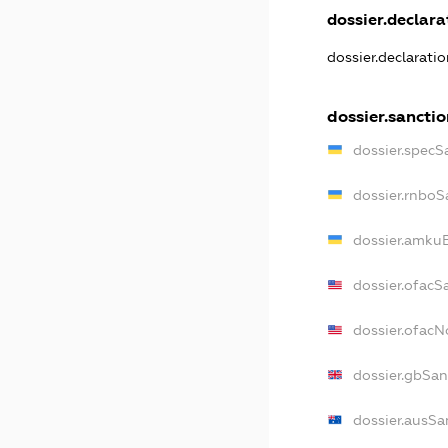
dossier.declarat
dossier.declarati
dossier.sanctio
dossier.specS
dossier.rnboS
dossier.amkuB
dossier.ofacS
dossier.ofac
dossier.gbSan
dossier.ausSa