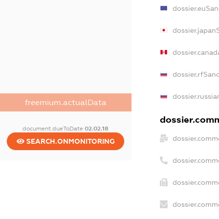
dossier.euSan
dossier.japan
dossier.canad
dossier.rfSan
dossier.russia
freemium.actualData
dossier.comme
document.dueToDate
02.02.18
dossier.comme
SEARCH.ONMONITORING
dossier.comm
dossier.comme
dossier.comme