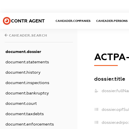
CONTR AGENT
CAHEADER.COMPANIES
CAHEADER.PERSONS
CAHEADER.SEARCH
document.dossier
АСТРА
document.statements
document.history
dossier.title
document.inspections
dossier.fullN
document.bankruptcy
document.court
dossier.opfSu
document.taxdebts
dossier.edrpo:
document.enforcements