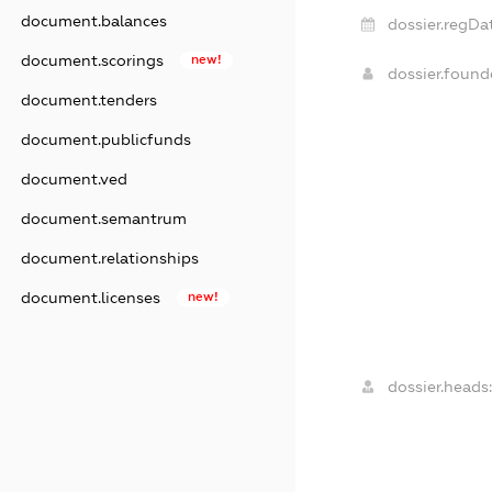
document.balances
dossier.regDa
document.scorings
new!
dossier.foun
document.tenders
document.publicfunds
document.ved
document.semantrum
document.relationships
document.licenses
new!
dossier.heads: