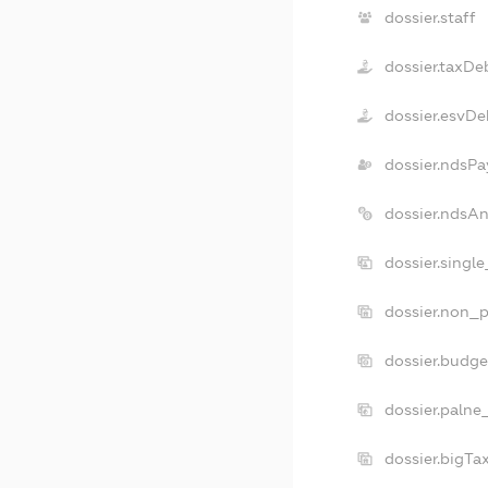
dossier.staff
dossier.taxDe
dossier.esvDe
dossier.ndsPa
dossier.ndsA
dossier.singl
dossier.non_p
dossier.budg
dossier.palne
dossier.bigT