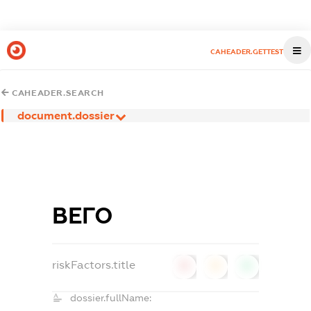
CAHEADER.GETTEST
CAHEADER.SEARCH
document.dossier
ВЕГО
riskFactors.title
0
0
0
dossier.fullName: