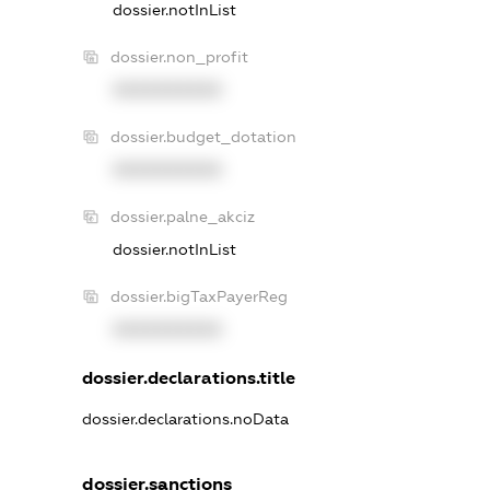
dossier.notInList
dossier.non_profit
XXXXXXXXXX
dossier.budget_dotation
XXXXXXXXXX
dossier.palne_akciz
dossier.notInList
dossier.bigTaxPayerReg
XXXXXXXXXX
dossier.declarations.title
dossier.declarations.noData
dossier.sanctions