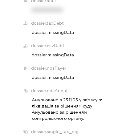
dossier.staff
XXXXXXXXXX
dossier.taxDebt
dossier.missingData
dossier.esvDebt
dossier.missingData
dossier.ndsPayer
dossier.missingData
dossier.ndsAnnul
Анульовано з 23.11.05 у зв'язку з:
лiквiдацiя за рiшенням суду
Анульовано за рiшенням
контролюючого органу.
dossier.single_tax_reg