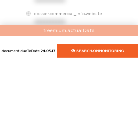
XXXXXXXXXX
dossier.commercial_info.website
XXXXXXXXXX
freemium.actualData
dossier.commercial_info.activity
XXXXXXXXXX
document.dueToDate
24.03.17
SEARCH.ONMONITORING
freemium.exampleText_1
freemium.exampleText_2
freemium.anonymousPerSearch2
FREEMIUM.DETAILS
FREEMIUM.REGISTER