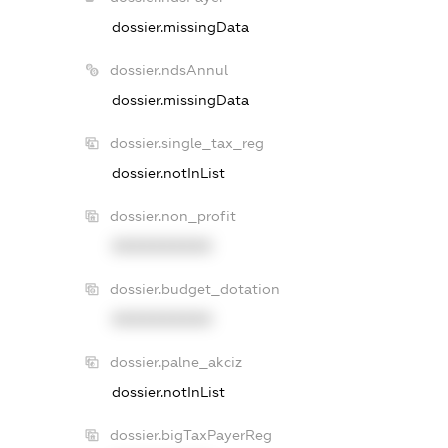
dossier.missingData
dossier.ndsAnnul
dossier.missingData
dossier.single_tax_reg
dossier.notInList
dossier.non_profit
XXXXXXXXXX
dossier.budget_dotation
XXXXXXXXXX
dossier.palne_akciz
dossier.notInList
dossier.bigTaxPayerReg