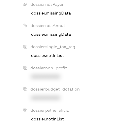
dossier.ndsPayer
dossier.missingData
dossier.ndsAnnul
dossier.missingData
dossier.single_tax_reg
dossier.notInList
dossier.non_profit
XXXXXXXXXX
dossier.budget_dotation
XXXXXXXXXX
dossier.palne_akciz
dossier.notInList