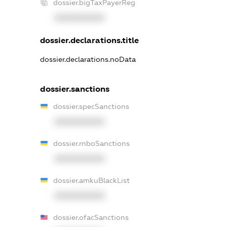
dossier.bigTaxPayerReg
XXXXXXXXXX
dossier.declarations.title
dossier.declarations.noData
dossier.sanctions
dossier.specSanctions
XXXXXXXXXX
dossier.rnboSanctions
XXXXXXXXXX
dossier.amkuBlackList
XXXXXXXXXX
dossier.ofacSanctions