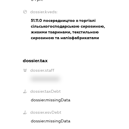
dossier.kveds:
51.11.0
посередництво в торгівлі
сільськогосподарською сировиною,
живими тваринами, текстильною
сировиною та напівфабрикатами
dossier.tax
dossier.staff
XXXXXXXXXX
dossier.taxDebt
dossier.missingData
dossier.esvDebt
dossier.missingData