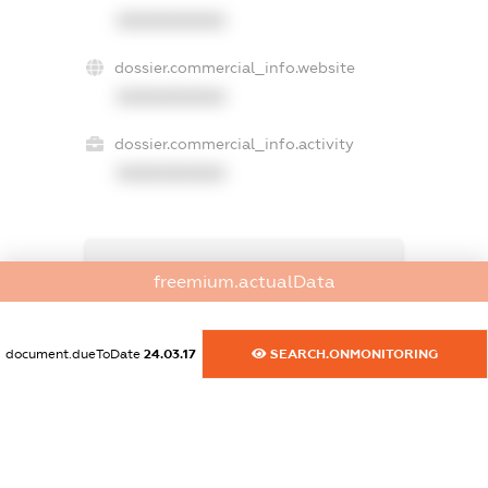
XXXXXXXXXX
dossier.commercial_info.website
XXXXXXXXXX
dossier.commercial_info.activity
XXXXXXXXXX
freemium.exampleText_1
freemium.actualData
freemium.exampleText_2
freemium.anonymousPerSearch2
FREEMIUM.DETAILS
document.dueToDate
24.03.17
SEARCH.ONMONITORING
FREEMIUM.REGISTER