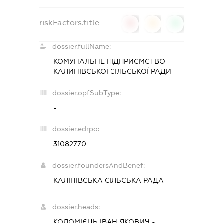
riskFactors.title
0
0
0
dossier.fullName:
КОМУНАЛЬНЕ ПІДПРИЄМСТВО
КАЛИНІВСЬКОЇ СІЛЬСЬКОЇ РАДИ
dossier.opfSubType:
-
dossier.edrpo:
31082770
dossier.foundersAndBenef:
КАЛІНІВСЬКА СІЛЬСЬКА РАДА
dossier.heads:
КОЛОМІЄЦЬ ІВАН ЯКОВИЧ
-