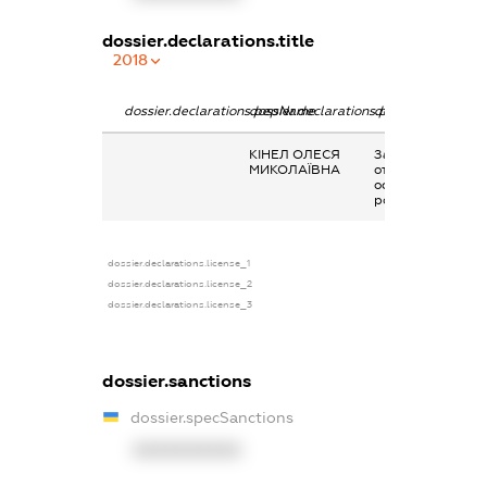
dossier.declarations.title
2018
dossier.declarations.pepName
dossier.declarations.personName
dossier.declarati
КІНЕЛ ОЛЕСЯ
Заробітна плата
МИКОЛАЇВНА
отримана за
основним місцем
роботи
dossier.declarations.license_1
dossier.declarations.license_2
dossier.declarations.license_3
dossier.sanctions
dossier.specSanctions
XXXXXXXXXX