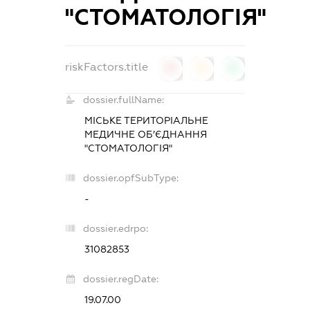
"СТОМАТОЛОГІЯ"
riskFactors.title
0
0
0
dossier.fullName:
МІСЬКЕ ТЕРИТОРІАЛЬНЕ
МЕДИЧНЕ ОБ’ЄДНАННЯ
"СТОМАТОЛОГІЯ"
dossier.opfSubType:
-
dossier.edrpo:
31082853
dossier.regDate:
19.07.00