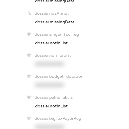
dossier.missingData
dossier.ndsAnnul
dossier.missingData
dossier.single_tax_reg
dossier.notInList
dossier.non_profit
XXXXXXXXXX
dossier.budget_dotation
XXXXXXXXXX
dossier.palne_akciz
dossier.notInList
dossier.bigTaxPayerReg
XXXXXXXXXX