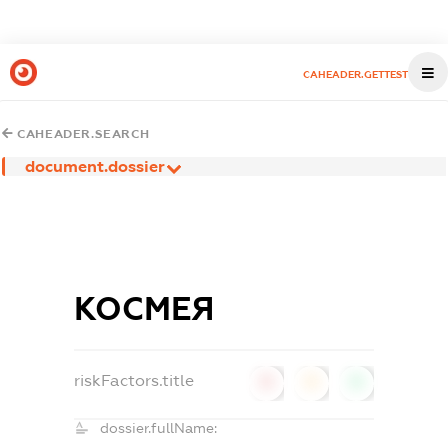
CAHEADER.GETTEST
CAHEADER.SEARCH
document.dossier
КОСМЕЯ
riskFactors.title
0
0
0
dossier.fullName: