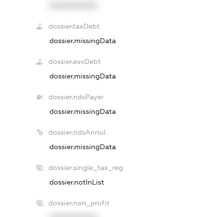
XXXXXXXXXX
dossier.taxDebt
dossier.missingData
dossier.esvDebt
dossier.missingData
dossier.ndsPayer
dossier.missingData
dossier.ndsAnnul
dossier.missingData
dossier.single_tax_reg
dossier.notInList
dossier.non_profit