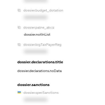
XXXXXXXXXX
dossier.budget_dotation
XXXXXXXXXX
dossier.palne_akciz
dossier.notInList
dossier.bigTaxPayerReg
XXXXXXXXXX
dossier.declarations.title
dossier.declarations.noData
dossier.sanctions
dossier.specSanctions
XXXXXXXXXX