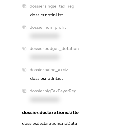
dossier.single_tax_reg
dossier.notInList
dossier.non_profit
XXXXXXXXXX
dossier.budget_dotation
XXXXXXXXXX
dossier.palne_akciz
dossier.notInList
dossier.bigTaxPayerReg
XXXXXXXXXX
dossier.declarations.title
dossier.declarations.noData