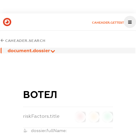
CAHEADER.GETTEST
CAHEADER.SEARCH
document.dossier
ВОТЕЛ
riskFactors.title
0
0
0
dossier.fullName: