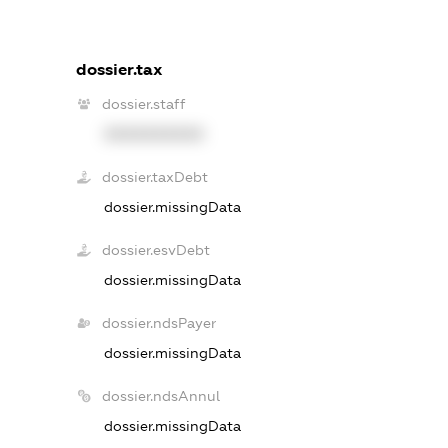
dossier.tax
dossier.staff
XXXXXXXXXX
dossier.taxDebt
dossier.missingData
dossier.esvDebt
dossier.missingData
dossier.ndsPayer
dossier.missingData
dossier.ndsAnnul
dossier.missingData