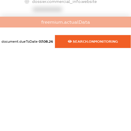
dossier.commercial_info.website
XXXXXXXXXX
dossier.commercial_info.activity
freemium.actualData
XXXXXXXXXX
document.dueToDate
07.08.26
SEARCH.ONMONITORING
freemium.exampleText_1
freemium.exampleText_2
freemium.anonymousPerSearch2
FREEMIUM.DETAILS
FREEMIUM.REGISTER