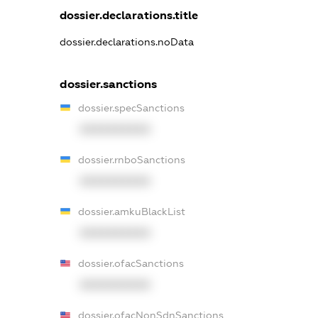
dossier.declarations.title
dossier.declarations.noData
dossier.sanctions
dossier.specSanctions
XXXXXXXXXX
dossier.rnboSanctions
XXXXXXXXXX
dossier.amkuBlackList
XXXXXXXXXX
dossier.ofacSanctions
XXXXXXXXXX
dossier.ofacNonSdnSanctions