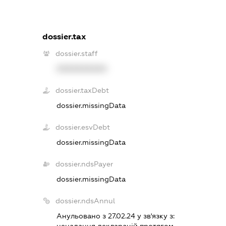
dossier.tax
dossier.staff
XXXXXXXXXX
dossier.taxDebt
dossier.missingData
dossier.esvDebt
dossier.missingData
dossier.ndsPayer
dossier.missingData
dossier.ndsAnnul
Анульовано з 27.02.24 у зв'язку з: