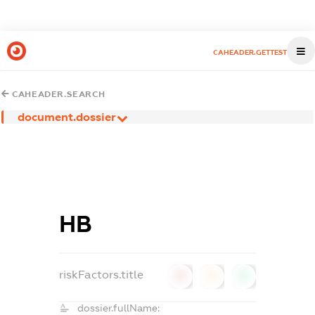
CAHEADER.GETTEST
CAHEADER.SEARCH
document.dossier
НВ
riskFactors.title
0
0
0
dossier.fullName: