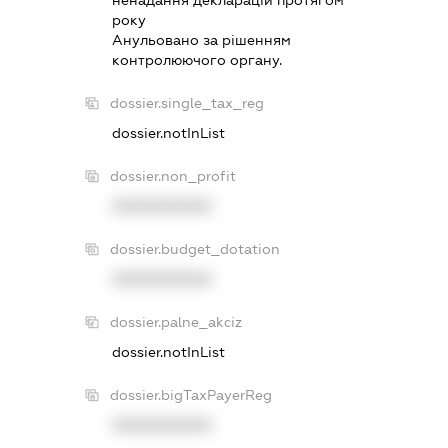
ненадання декларацiй протягом
року
Анульовано за рiшенням
контролюючого органу.
dossier.single_tax_reg
dossier.notInList
dossier.non_profit
XXXXXXXXXX
dossier.budget_dotation
XXXXXXXXXX
dossier.palne_akciz
dossier.notInList
dossier.bigTaxPayerReg
XXXXXXXXXX