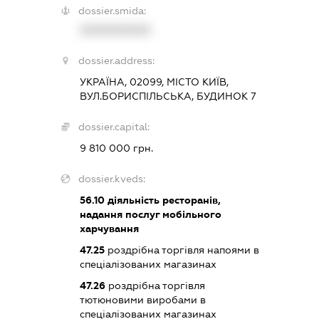
dossier.smida:
XXXXXXXXXX
dossier.address:
УКРАЇНА, 02099, МІСТО КИЇВ,
ВУЛ.БОРИСПІЛЬСЬКА, БУДИНОК 7
dossier.capital:
9 810 000 грн.
dossier.kveds:
56.10
діяльність ресторанів,
надання послуг мобільного
харчування
47.25
роздрібна торгівля напоями в
спеціалізованих магазинах
47.26
роздрібна торгівля
тютюновими виробами в
спеціалізованих магазинах