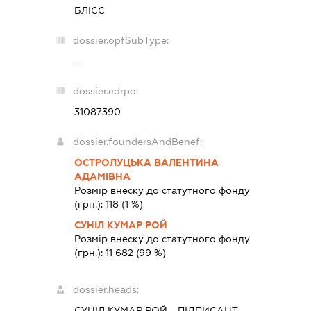
БЛІСС
dossier.opfSubType:
-
dossier.edrpo:
31087390
dossier.foundersAndBenef:
ОСТРОЛУЦЬКА ВАЛЕНТИНА
АДАМІВНА
Розмір внеску до статутного фонду
(грн.):
118
(1 %)
СУНІЛ КУМАР РОЙ
Розмір внеску до статутного фонду
(грн.):
11 682
(99 %)
dossier.heads:
СУНІЛ КУМАР РОЙ
-
ПІДПИСАНТ