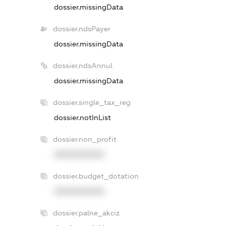
dossier.missingData
dossier.ndsPayer
dossier.missingData
dossier.ndsAnnul
dossier.missingData
dossier.single_tax_reg
dossier.notInList
dossier.non_profit
XXXXXXXXXX
dossier.budget_dotation
XXXXXXXXXX
dossier.palne_akciz