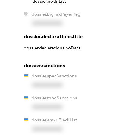
dossier.notInList
dossier.bigTaxPayerReg
XXXXXXXXXX
dossier.declarations.title
dossier.declarations.noData
dossier.sanctions
dossier.specSanctions
XXXXXXXXXX
dossier.rnboSanctions
XXXXXXXXXX
dossier.amkuBlackList
XXXXXXXXXX