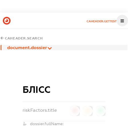
CAHEADER.GETTEST
CAHEADER.SEARCH
document.dossier
БЛІСС
riskFactors.title
0
0
0
dossier.fullName: