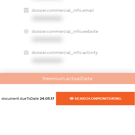
dossier.commercial_info.email
XXXXXXXXXX
dossier.commercial_info.website
XXXXXXXXXX
dossier.commercial_info.activity
XXXXXXXXXX
freemium.actualData
freemium.exampleText_1
freemium.exampleText_2
freemium.anonymousPerSearch2
document.dueToDate
24.03.17
SEARCH.ONMONITORING
FREEMIUM.DETAILS
FREEMIUM.REGISTER