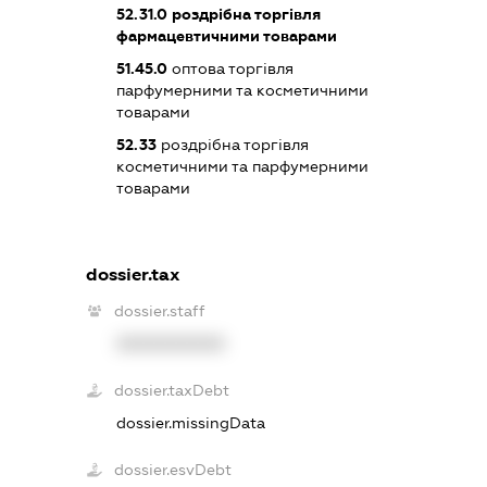
52.31.0
роздрібна торгівля
фармацевтичними товарами
51.45.0
оптова торгівля
парфумерними та косметичними
товарами
52.33
роздрібна торгівля
косметичними та парфумерними
товарами
dossier.tax
dossier.staff
XXXXXXXXXX
dossier.taxDebt
dossier.missingData
dossier.esvDebt