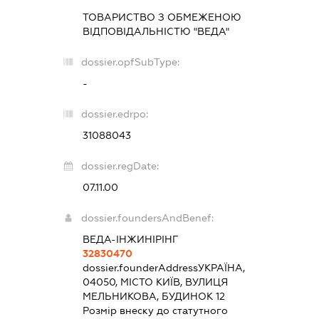
ТОВАРИСТВО З ОБМЕЖЕНОЮ
ВІДПОВІДАЛЬНІСТЮ "ВЕДА"
dossier.opfSubType:
-
dossier.edrpo:
31088043
dossier.regDate:
07.11.00
dossier.foundersAndBenef:
ВЕДА-ІНЖИНІРІНГ
32830470
dossier.founderAddress
УКРАЇНА,
04050, МІСТО КИЇВ, ВУЛИЦЯ
МЕЛЬНИКОВА, БУДИНОК 12
Розмір внеску до статутного