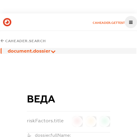
CAHEADER.GETTEST
CAHEADER.SEARCH
document.dossier
ВЕДА
riskFactors.title
0
0
0
dossier.fullName: