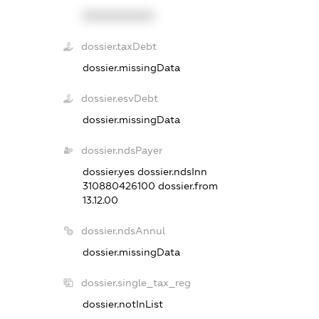
XXXXXXXXXX
dossier.taxDebt
dossier.missingData
dossier.esvDebt
dossier.missingData
dossier.ndsPayer
dossier.yes
dossier.ndsInn
310880426100
dossier.from
13.12.00
dossier.ndsAnnul
dossier.missingData
dossier.single_tax_reg
dossier.notInList