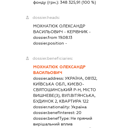
фонду (грн.):
348 325,91
(100 %)
dossier.heads:
МОХНАТЮК ОЛЕКСАНДР
ВАСИЛЬОВИЧ
-
КЕРІВНИК
-
dossier.from 19.08.13
dossier.position -
dossier.beneficiaries:
МОХНАТЮК ОЛЕКСАНДР
ВАСИЛЬОВИЧ
dossier.address:
УКРАЇНА, 08132,
КИЇВСЬКА ОБЛ., КИЄВО-
СВЯТОШИНСЬКИЙ Р-Н, МІСТО
ВИШНЕВЕ(З), ВУЛ.ВІТЯНСЬКА,
БУДИНОК 2, КВАРТИРА 122
dossier.nationality:
Україна
dossier.benefInterest:
20
dossier.benefType:
Не прямий
вирішальний вплив