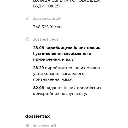
ВУЛИЦЯ ЄВГЕНА КОНОВАЛЬЦЯ,
БУДИНОК 29
dossier.capital:
348 325,91 грн.
dossier.kveds:
28.99
виробництво інших машин
і устатковання спеціального
призначення, н.в.і.у.
28.29
виробництво інших машин і
устатковання загального
призначення, н.в.і.у.
82.99
надання інших допоміжних
комерційних послуг, н.в.і.у.
dossier.tax
dossier.staff