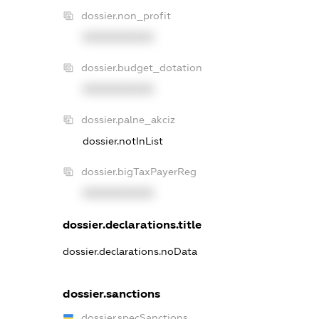
dossier.non_profit
XXXXXXXXXX
dossier.budget_dotation
XXXXXXXXXX
dossier.palne_akciz
dossier.notInList
dossier.bigTaxPayerReg
XXXXXXXXXX
dossier.declarations.title
dossier.declarations.noData
dossier.sanctions
dossier.specSanctions