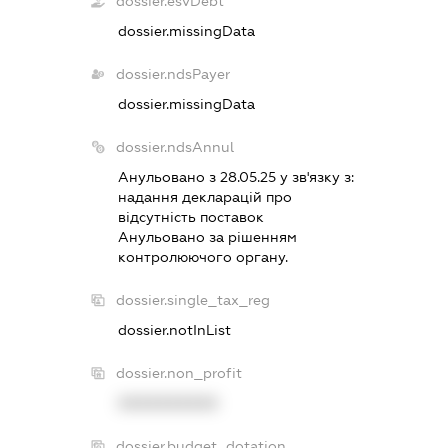
dossier.esvDebt
dossier.missingData
dossier.ndsPayer
dossier.missingData
dossier.ndsAnnul
Анульовано з 28.05.25 у зв'язку з:
надання декларацiй про
вiдсутнiсть поставок
Анульовано за рiшенням
контролюючого органу.
dossier.single_tax_reg
dossier.notInList
dossier.non_profit
XXXXXXXXXX
dossier.budget_dotation