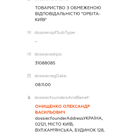
ТОВАРИСТВО З ОБМЕЖЕНОЮ
ВІДПОВІДАЛЬНІСТЮ "ОРБІТА-
КИЇВ"
dossier.opfSubType:
-
dossier.edrpo:
31088085
dossier.regDate:
08.11.00
dossier.foundersAndBenef:
ОНИЩЕНКО ОЛЕКСАНДР
ВАСИЛЬОВИЧ
dossier.founderAddress
УКРАЇНА,
02121, МІСТО КИЇВ,
ВУЛ.КАМ'ЯНСЬКА, БУДИНОК 128,