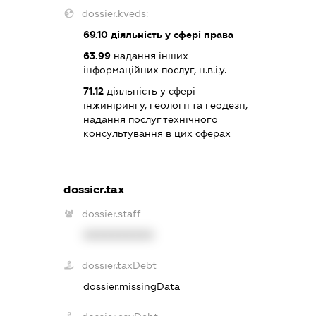
dossier.kveds:
69.10
діяльність у сфері права
63.99
надання інших
інформаційних послуг, н.в.і.у.
71.12
діяльність у сфері
інжинірингу, геології та геодезії,
надання послуг технічного
консультування в цих сферах
dossier.tax
dossier.staff
XXXXXXXXXX
dossier.taxDebt
dossier.missingData