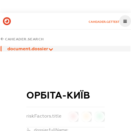
CAHEADER.GETTEST
CAHEADER.SEARCH
document.dossier
ОРБІТА-КИЇВ
riskFactors.title
0
0
0
dossier.fullName: