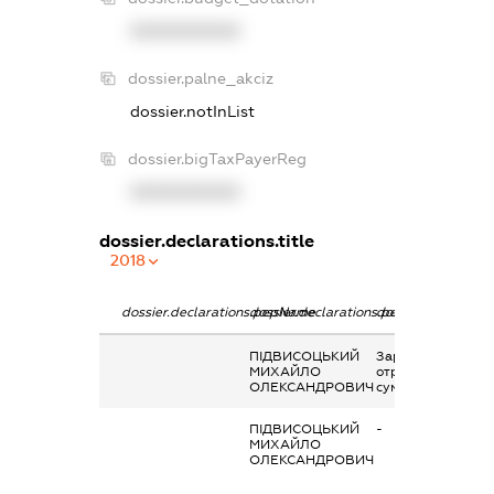
XXXXXXXXXX
dossier.palne_akciz
dossier.notInList
dossier.bigTaxPayerReg
XXXXXXXXXX
dossier.declarations.title
2018
dossier.declarations.pepName
dossier.declarations.personName
dossier.declaratio
ПІДВИСОЦЬКИЙ
Заробітна плата
МИХАЙЛО
отримана за
ОЛЕКСАНДРОВИЧ
сумісництвом
ПІДВИСОЦЬКИЙ
-
МИХАЙЛО
ОЛЕКСАНДРОВИЧ