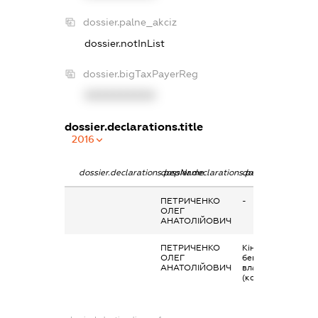
dossier.palne_akciz
dossier.notInList
dossier.bigTaxPayerReg
XXXXXXXXXX
dossier.declarations.title
2016
dossier.declarations.pepName
dossier.declarations.personName
dossier.declaratio
ПЕТРИЧЕНКО
-
ОЛЕГ
АНАТОЛІЙОВИЧ
ПЕТРИЧЕНКО
Кінцевий
ОЛЕГ
бенефіціарний
АНАТОЛІЙОВИЧ
власник
(контролер)