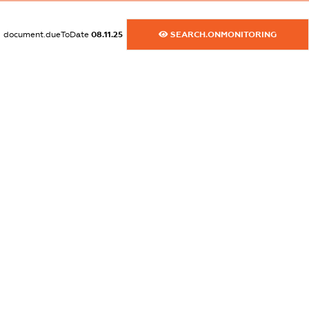
XXXXXXXXXX
document.dueToDate
08.11.25
SEARCH.ONMONITORING
dossier.commercial_info.activity
XXXXXXXXXX
freemium.exampleText_1
freemium.exampleText_2
freemium.anonymousPerSearch2
FREEMIUM.DETAILS
FREEMIUM.REGISTER