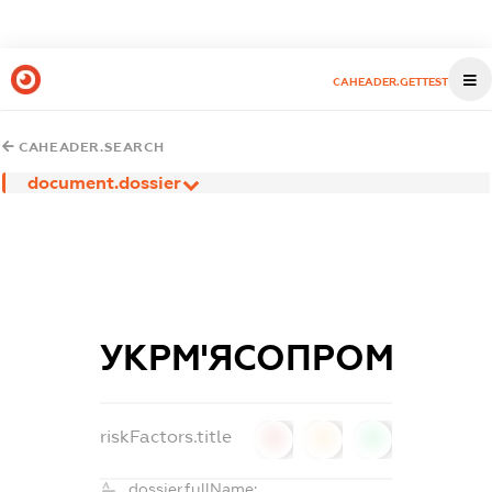
CAHEADER.GETTEST
CAHEADER.SEARCH
document.dossier
УКРМ'ЯСОПРОМ
riskFactors.title
0
0
0
dossier.fullName: