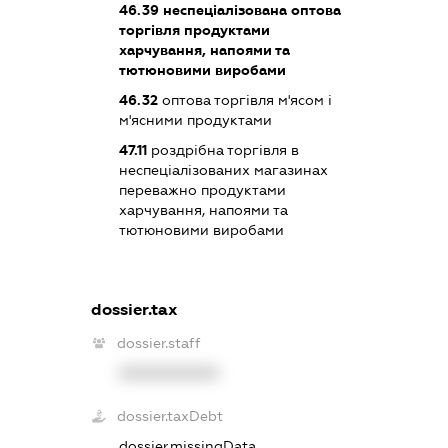
46.39
неспеціалізована оптова
торгівля продуктами
харчування, напоями та
тютюновими виробами
46.32
оптова торгівля м'ясом і
м'ясними продуктами
47.11
роздрібна торгівля в
неспеціалізованих магазинах
переважно продуктами
харчування, напоями та
тютюновими виробами
dossier.tax
dossier.staff
XXXXXXXXXX
dossier.taxDebt
dossier.missingData