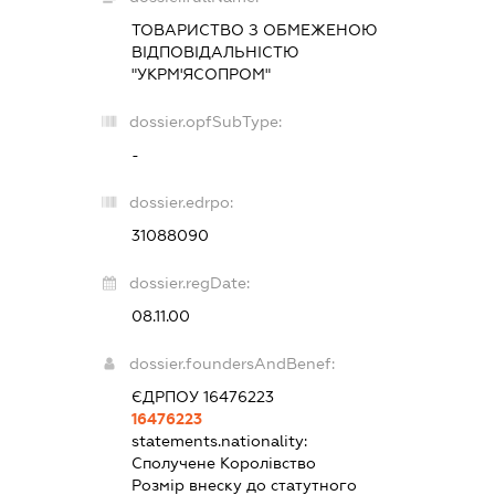
ТОВАРИСТВО З ОБМЕЖЕНОЮ
ВІДПОВІДАЛЬНІСТЮ
"УКРМ'ЯСОПРОМ"
dossier.opfSubType:
-
dossier.edrpo:
31088090
dossier.regDate:
08.11.00
dossier.foundersAndBenef:
ЄДРПОУ 16476223
16476223
statements.nationality:
Сполучене Королівство
Розмір внеску до статутного