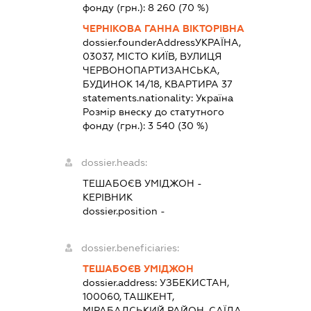
фонду (грн.):
8 260
(70 %)
ЧЕРНІКОВА ГАННА ВІКТОРІВНА
dossier.founderAddress
УКРАЇНА,
03037, МІСТО КИЇВ, ВУЛИЦЯ
ЧЕРВОНОПАРТИЗАНСЬКА,
БУДИНОК 14/18, КВАРТИРА 37
statements.nationality:
Україна
Розмір внеску до статутного
фонду (грн.):
3 540
(30 %)
dossier.heads:
ТЕШАБОЄВ УМІДЖОН
-
КЕРІВНИК
dossier.position -
dossier.beneficiaries:
ТЕШАБОЄВ УМІДЖОН
dossier.address:
УЗБЕКИСТАН,
100060, ТАШКЕНТ,
МІРАБАДСЬКИЙ РАЙОН, САЇДА