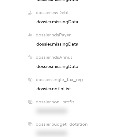
dossier.esvDebt
dossier.missingData
dossier.ndsPayer
dossier.missingData
dossier.ndsAnnul
dossier.missingData
dossier.single_tax_reg
dossier.notInList
dossier.non_profit
XXXXXXXXXX
dossier.budget_dotation
XXXXXXXXXX