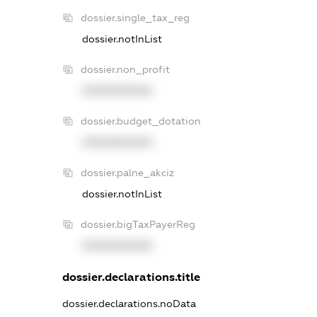
dossier.single_tax_reg
dossier.notInList
dossier.non_profit
XXXXXXXXXX
dossier.budget_dotation
XXXXXXXXXX
dossier.palne_akciz
dossier.notInList
dossier.bigTaxPayerReg
XXXXXXXXXX
dossier.declarations.title
dossier.declarations.noData