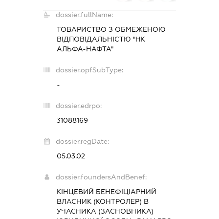
dossier.fullName:
ТОВАРИСТВО З ОБМЕЖЕНОЮ
ВІДПОВІДАЛЬНІСТЮ "НК
АЛЬФА-НАФТА"
dossier.opfSubType:
-
dossier.edrpo:
31088169
dossier.regDate:
05.03.02
dossier.foundersAndBenef:
КІНЦЕВИЙ БЕНЕФІЦІАРНИЙ
ВЛАСНИК (КОНТРОЛЕР) В
УЧАСНИКА (ЗАСНОВНИКА)