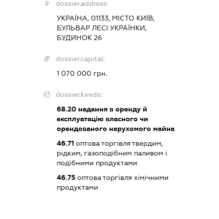
dossier.address:
УКРАЇНА, 01133, МІСТО КИЇВ,
БУЛЬВАР ЛЕСІ УКРАЇНКИ,
БУДИНОК 26
dossier.capital:
1 070 000 грн.
dossier.kveds:
68.20
надання в оренду й
експлуатацію власного чи
орендованого нерухомого майна
46.71
оптова торгівля твердим,
рідким, газоподібним паливом і
подібними продуктами
46.75
оптова торгівля хімічними
продуктами