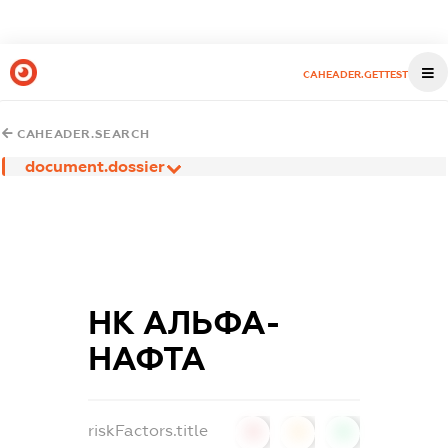
CAHEADER.GETTEST
CAHEADER.SEARCH
document.dossier
НК АЛЬФА-
НАФТА
riskFactors.title
0
0
0