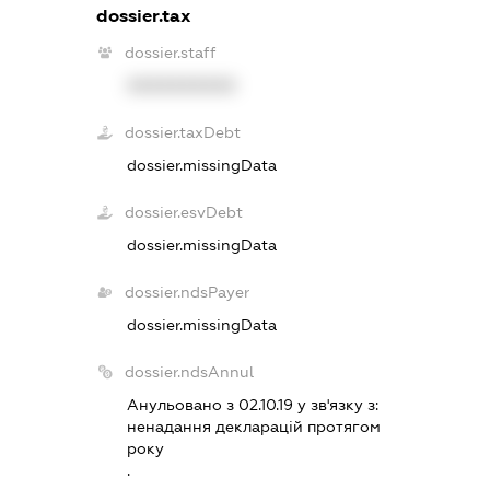
dossier.tax
dossier.staff
XXXXXXXXXX
dossier.taxDebt
dossier.missingData
dossier.esvDebt
dossier.missingData
dossier.ndsPayer
dossier.missingData
dossier.ndsAnnul
Анульовано з 02.10.19 у зв'язку з:
ненадання декларацiй протягом
року
.