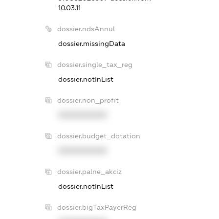
10.03.11
dossier.ndsAnnul
dossier.missingData
dossier.single_tax_reg
dossier.notInList
dossier.non_profit
XXXXXXXXXX
dossier.budget_dotation
XXXXXXXXXX
dossier.palne_akciz
dossier.notInList
dossier.bigTaxPayerReg