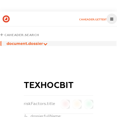
CAHEADER.GETTEST
CAHEADER.SEARCH
document.dossier
ТЕХНОСВІТ
riskFactors.title
0
0
0
dossier.fullName: