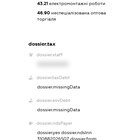
43.21
електромонтажні роботи
46.90
неспеціалізована оптова
торгівля
dossier.tax
dossier.staff
XXXXXXXXXX
dossier.taxDebt
dossier.missingData
dossier.esvDebt
dossier.missingData
dossier.ndsPayer
dossier.yes
dossier.ndsInn
310882026507
dossier.from