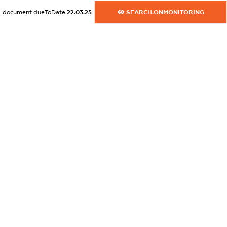
document.dueToDate
22.03.25
SEARCH.ONMONITORING
dossier.commercial_info.website
XXXXXXXXXX
dossier.commercial_info.activity
XXXXXXXXXX
freemium.exampleText_1
freemium.exampleText_2
freemium.anonymousPerSearch2
FREEMIUM.DETAILS
FREEMIUM.REGISTER