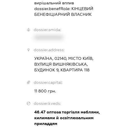
вирішальний вплив
dossier.benefRole:
КІНЦЕВИЙ
БЕНЕФІЦІАРНИЙ ВЛАСНИК
dossier.smida:
XXXXXXXXXX
dossier.address:
УКРАЇНА, 02140, МІСТО КИЇВ,
ВУЛИЦЯ ВИШНЯКІВСЬКА,
БУДИНОК 9, КВАРТИРА 118
dossier.capital:
11 800 грн.
dossier.kveds:
46.47
оптова торгівля меблями,
килимами й освітлювальним
приладдям