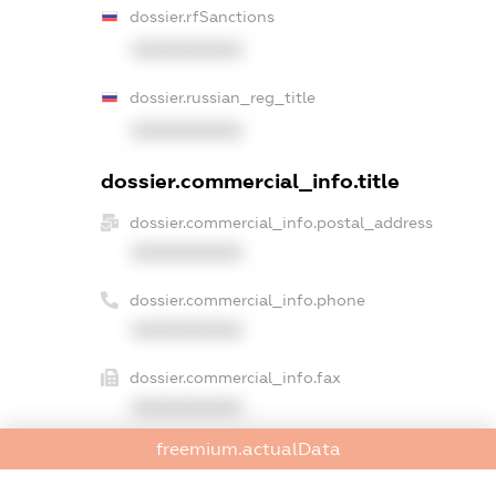
dossier.rfSanctions
XXXXXXXXXX
dossier.russian_reg_title
XXXXXXXXXX
dossier.commercial_info.title
dossier.commercial_info.postal_address
XXXXXXXXXX
dossier.commercial_info.phone
XXXXXXXXXX
dossier.commercial_info.fax
XXXXXXXXXX
freemium.actualData
dossier.commercial_info.email
XXXXXXXXXX