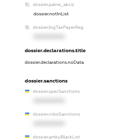
dossier.palne_akciz
dossier.notInList
dossier.bigTaxPayerReg
XXXXXXXXXX
dossier.declarations.title
dossier.declarations.noData
dossier.sanctions
dossier.specSanctions
XXXXXXXXXX
dossier.rnboSanctions
XXXXXXXXXX
dossier.amkuBlackList