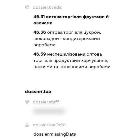
dossier.kveds:
46.31
оптова торгівля фруктами й
овочами
46.36
оптова торгівля цукром,
шоколадом і кондитерськими
виробами
46.39
неспеціалізована оптова
торгівля продуктами харчування,
напоями та тютюновими виробами
dossier.tax
dossier.staff
XXXXXXXXXX
dossier.taxDebt
dossier.missingData