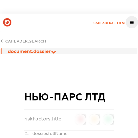
CAHEADER.GETTEST
CAHEADER.SEARCH
document.dossier
НЬЮ-ПАРС ЛТД
riskFactors.title
0
0
0
dossier.fullName: