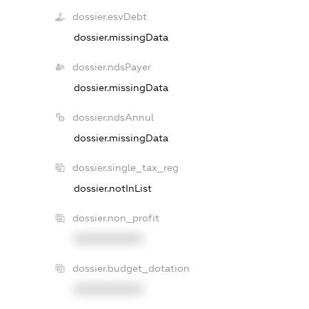
dossier.esvDebt
dossier.missingData
dossier.ndsPayer
dossier.missingData
dossier.ndsAnnul
dossier.missingData
dossier.single_tax_reg
dossier.notInList
dossier.non_profit
XXXXXXXXXX
dossier.budget_dotation
XXXXXXXXXX