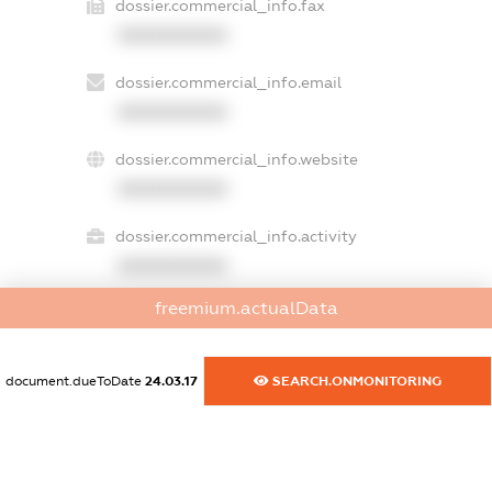
dossier.commercial_info.fax
XXXXXXXXXX
dossier.commercial_info.email
XXXXXXXXXX
dossier.commercial_info.website
XXXXXXXXXX
dossier.commercial_info.activity
XXXXXXXXXX
freemium.actualData
freemium.exampleText_1
freemium.exampleText_2
document.dueToDate
24.03.17
SEARCH.ONMONITORING
freemium.anonymousPerSearch2
FREEMIUM.DETAILS
FREEMIUM.REGISTER