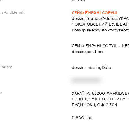
ersAndBenef:
СЕЙФ ЕМРАНІ СОРУШ
dossier.founderAddress
УКРА
ЧОКОЛОВСЬКИЙ БУЛЬВАР,
Розмір внеску до статутног
СЕЙФ ЕМРАНІ СОРУШ
-
КЕ
dossier.position -
iaries:
dossier.missingData
XXXXXXXXXX
s:
УКРАЇНА, 63200, ХАРКІВС
СЕЛИЩЕ МІСЬКОГО ТИПУ Н
БУДИНОК 1, ОФІС 304
:
11 800 грн.