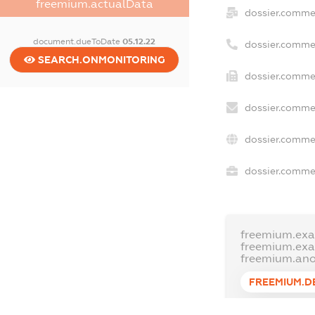
freemium.actualData
dossier.comme
document.dueToDate
05.12.22
dossier.comme
SEARCH.ONMONITORING
dossier.commer
dossier.commer
dossier.commer
dossier.commer
freemium.exa
freemium.ex
freemium.an
FREEMIUM.D