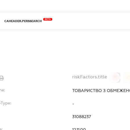
BETA
CAHEADER.PERSSEARCH
riskFactors.title
0
0
me:
ТОВАРИСТВО З ОБМЕЖЕНО
bType:
-
31088237
e:
12.11.00