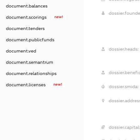
document.balances
dossier.found
document.scorings
new!
document.tenders
document.publicfunds
dossier.heads:
document.ved
document.semantrum
dossier.benefic
document.relationships
document.licenses
new!
dossier.smida:
dossier.addres
dossier.capital