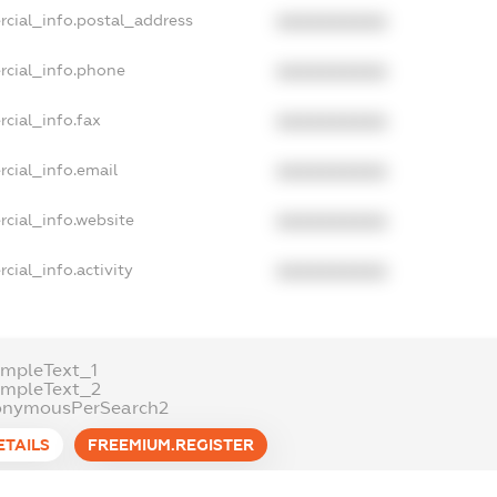
rcial_info.postal_address
XXXXXXXXXX
rcial_info.phone
XXXXXXXXXX
cial_info.fax
XXXXXXXXXX
cial_info.email
XXXXXXXXXX
cial_info.website
XXXXXXXXXX
cial_info.activity
XXXXXXXXXX
mpleText_1
ampleText_2
onymousPerSearch2
ETAILS
FREEMIUM.REGISTER