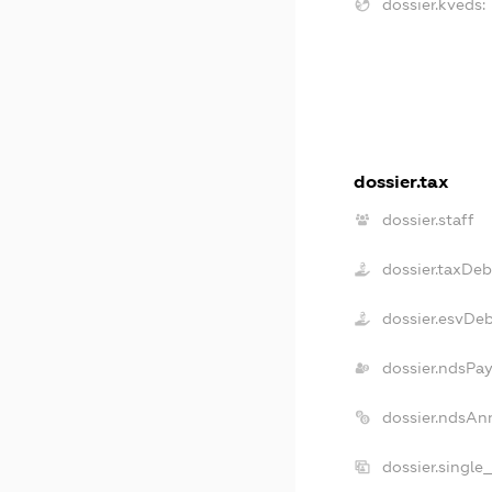
dossier.kveds:
dossier.tax
dossier.staff
dossier.taxDeb
dossier.esvDe
dossier.ndsPay
dossier.ndsAn
dossier.single