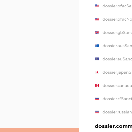
dossier.ofacSa
dossier.ofacN
dossier.gbSan
dossier.ausSa
dossier.euSan
dossier.japanS
dossier.canad
dossier.rfSanc
dossier.russia
dossier.comme