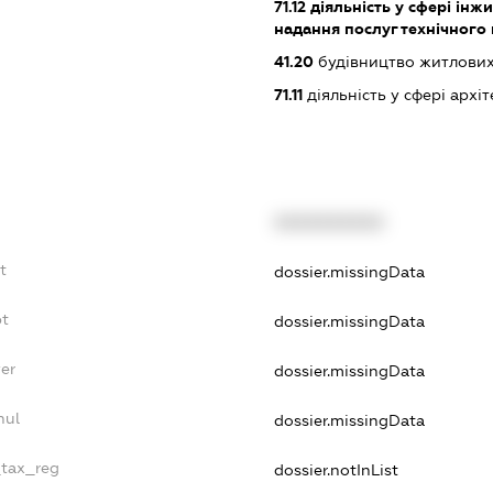
71.12
діяльність у сфері інжин
надання послуг технічного
41.20
будівництво житлових
71.11
діяльність у сфері архі
XXXXXXXXXX
t
dossier.missingData
bt
dossier.missingData
er
dossier.missingData
nul
dossier.missingData
_tax_reg
dossier.notInList