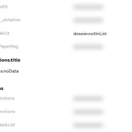
ofit
XXXXXXXXXX
t_dotation
XXXXXXXXXX
akciz
dossier.notInList
xPayerReg
XXXXXXXXXX
ions.title
ons.noData
ns
anctions
XXXXXXXXXX
anctions
XXXXXXXXXX
lackList
XXXXXXXXXX