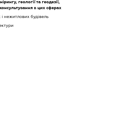
ірингу, геології та геодезії,
 консультування в цих сферах
 і нежитлових будівель
тектури