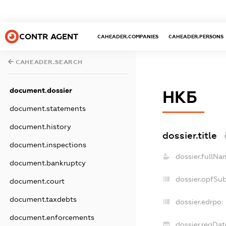
CONTR AGENT
CAHEADER.COMPANIES
CAHEADER.PERSONS
CAHEADER.SEARCH
document.dossier
НКБ
document.statements
document.history
dossier.title
document.inspections
dossier.fullNa
document.bankruptcy
dossier.opfSu
document.court
document.taxdebts
dossier.edrpo:
document.enforcements
dossier.regDat