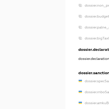
dossier.non_pr
dossier.budge
dossier.palne_
dossier.bigTa
dossier.declarat
dossier.declarati
dossier.sanctio
dossier.specS
dossier.rnboS
dossier.amkuB