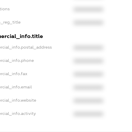
tions
XXXXXXXXXX
n_reg_title
XXXXXXXXXX
rcial_info.title
rcial_info.postal_address
XXXXXXXXXX
rcial_info.phone
XXXXXXXXXX
rcial_info.fax
XXXXXXXXXX
rcial_info.email
XXXXXXXXXX
rcial_info.website
XXXXXXXXXX
cial_info.activity
XXXXXXXXXX