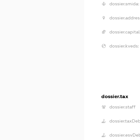
dossier.smida:
dossier.addres
dossier.capital
dossier.kveds:
dossier.tax
dossier.staff
dossier.taxDe
dossier.esvDe