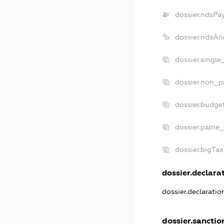
dossier.ndsPa
dossier.ndsAn
dossier.singl
dossier.non_p
dossier.budge
dossier.palne_
dossier.bigTa
dossier.declarat
dossier.declarati
dossier.sanctio