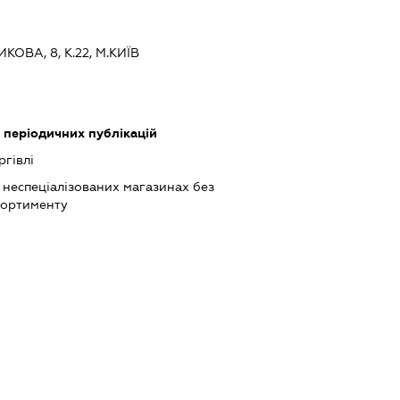
КОВА, 8, К.22, М.КИЇВ
 періодичних публікацій
ргівлі
 неспеціалізованих магазинах без
сортименту