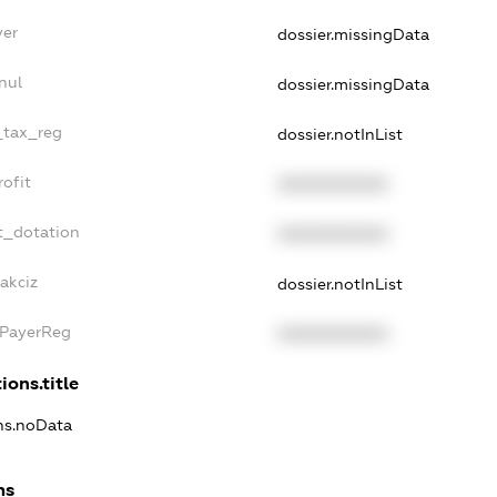
yer
dossier.missingData
nul
dossier.missingData
e_tax_reg
dossier.notInList
rofit
XXXXXXXXXX
t_dotation
XXXXXXXXXX
akciz
dossier.notInList
xPayerReg
XXXXXXXXXX
ions.title
ons.noData
ns