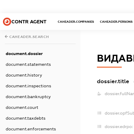
CONTR AGENT
CAHEADER.COMPANIES
CAHEADER.PERSONS
CAHEADER.SEARCH
document.dossier
ВИДАВН
document.statements
document.history
dossier.title
document.inspections
dossier.fullNa
document.bankruptcy
document.court
dossier.opfSu
document.taxdebts
dossier.edrpo:
document.enforcements