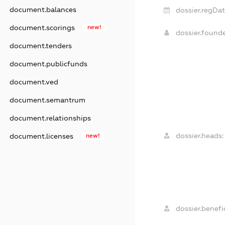
document.balances
dossier.regDat
document.scorings
new!
dossier.found
document.tenders
document.publicfunds
document.ved
document.semantrum
document.relationships
dossier.heads:
document.licenses
new!
dossier.benefic