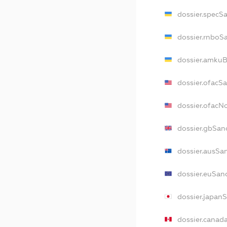
dossier.specS
dossier.rnboS
dossier.amkuB
dossier.ofacS
dossier.ofac
dossier.gbSan
dossier.ausSa
dossier.euSan
dossier.japan
dossier.canad