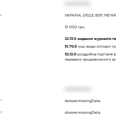
XXXXXXXXXX
s:
УКРАЇНА, 01023, ВУЛ. МЕЧНИ
:
31 000 грн.
22.13.0
видання журналів та
51.70.0
інші види оптової то
52.12.0
роздрібна торгівля в
переваги продовольчого а
XXXXXXXXXX
bt
dossier.missingData
bt
dossier.missingData