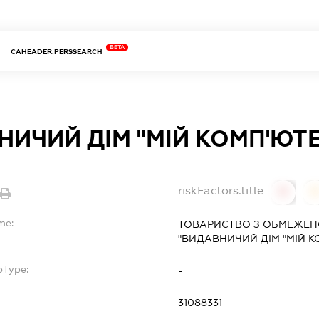
BETA
CAHEADER.PERSSEARCH
ИЧИЙ ДІМ "МІЙ КОМП'ЮТЕ
riskFactors.title
0
0
me:
ТОВАРИСТВО З ОБМЕЖЕН
"ВИДАВНИЧИЙ ДІМ "МІЙ К
bType:
-
31088331