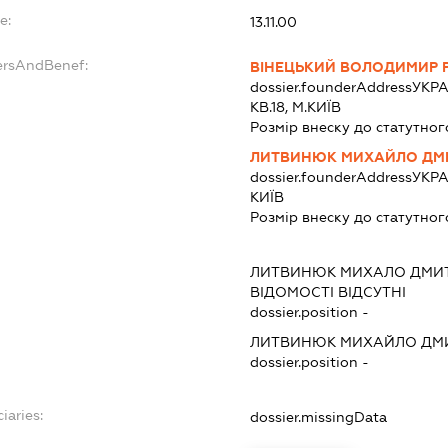
e:
13.11.00
ersAndBenef:
ВІНЕЦЬКИЙ ВОЛОДИМИР 
dossier.founderAddress
УКРА
КВ.18, М.КИЇВ
Розмір внеску до статутног
ЛИТВИНЮК МИХАЙЛО ДМ
dossier.founderAddress
УКРА
КИЇВ
Розмір внеску до статутног
ЛИТВИНЮК МИХАЛО ДМИ
ВІДОМОСТІ ВІДСУТНІ
dossier.position -
ЛИТВИНЮК МИХАЙЛО ДМ
dossier.position -
iaries:
dossier.missingData