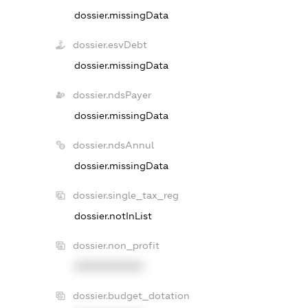
dossier.missingData
dossier.esvDebt
dossier.missingData
dossier.ndsPayer
dossier.missingData
dossier.ndsAnnul
dossier.missingData
dossier.single_tax_reg
dossier.notInList
dossier.non_profit
XXXXXXXXXX
dossier.budget_dotation