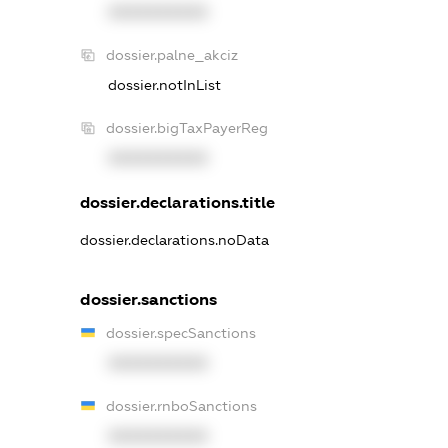
XXXXXXXXXX
dossier.palne_akciz
dossier.notInList
dossier.bigTaxPayerReg
XXXXXXXXXX
dossier.declarations.title
dossier.declarations.noData
dossier.sanctions
dossier.specSanctions
XXXXXXXXXX
dossier.rnboSanctions
XXXXXXXXXX