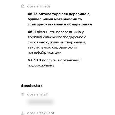
dossier.kveds:
46.73
оптова торгівля деревиною,
будівельними матеріалами та
санітарно-технічним обладнанням
46.11
діяльність посередників у
торгівлі сільськогосподарською
сировиною, живими тваринами,
текстильною сировиною та
напівфабрикатами
63.30.0
послуги з організації
подорожувань
dossier.tax
dossier.staff
XXXXXXXXXX
dossier.taxDebt