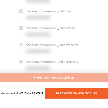
XXXXXXXXXX
dossier.commercial_info.fax
XXXXXXXXXX
dossier.commercial_info.email
XXXXXXXXXX
dossier.commercial_info.website
XXXXXXXXXX
dossier.commercial_info.activity
XXXXXXXXXX
freemium.actualData
freemium.exampleText_1
freemium.exampleText_2
document.dueToDate
24.03.17
SEARCH.ONMONITORING
freemium.anonymousPerSearch2
FREEMIUM.DETAILS