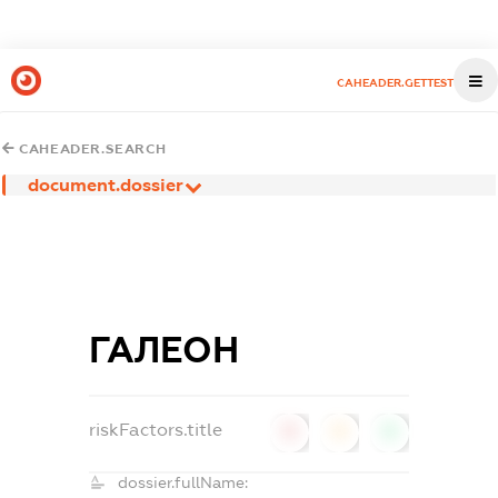
CAHEADER.GETTEST
CAHEADER.SEARCH
document.dossier
ГАЛЕОН
riskFactors.title
0
0
0
dossier.fullName: