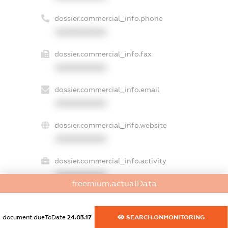
dossier.commercial_info.phone
XXXXXXXXXX
dossier.commercial_info.fax
XXXXXXXXXX
dossier.commercial_info.email
XXXXXXXXXX
dossier.commercial_info.website
XXXXXXXXXX
dossier.commercial_info.activity
XXXXXXXXXX
freemium.actualData
document.dueToDate
24.03.17
SEARCH.ONMONITORING
freemium.exampleText_1