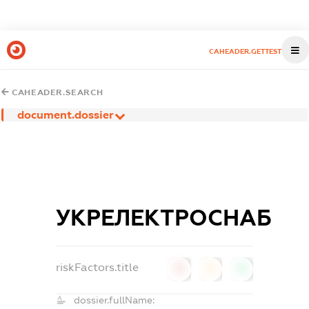
CAHEADER.GETTEST
CAHEADER.SEARCH
document.dossier
УКРЕЛЕКТРОСНАБ
riskFactors.title
0
0
0
dossier.fullName: