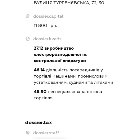
ВУЛИЦЯ ТУРГЕНЄВСЬКА, 72, 30
dossier.capital:
11 800 грн.
dossier.kveds:
27.12
виробництво
електророзподільчої та
контрольної апаратури
46.14
діяльність посередників у
торгівлі машинами, промисловим
устаткованням, суднами та літаками
46.90
неспеціалізована оптова
торгівля
dossier.tax
dossier.staff