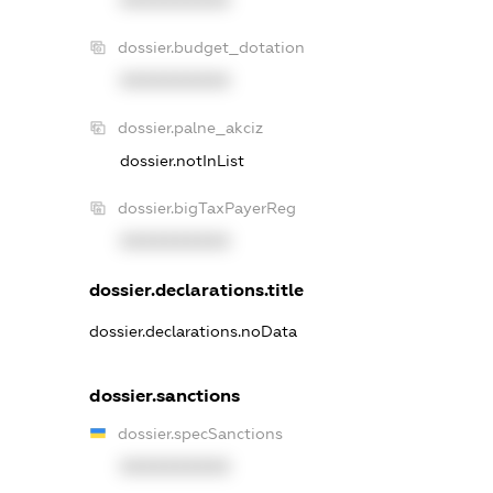
dossier.budget_dotation
XXXXXXXXXX
dossier.palne_akciz
dossier.notInList
dossier.bigTaxPayerReg
XXXXXXXXXX
dossier.declarations.title
dossier.declarations.noData
dossier.sanctions
dossier.specSanctions
XXXXXXXXXX