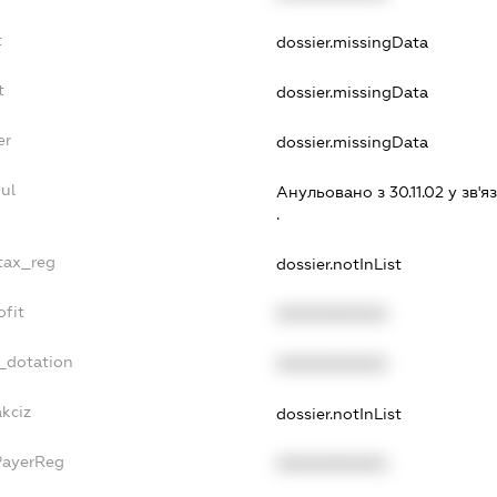
t
dossier.missingData
t
dossier.missingData
er
dossier.missingData
ul
Анульовано з 30.11.02 у зв'яз
.
_tax_reg
dossier.notInList
ofit
XXXXXXXXXX
_dotation
XXXXXXXXXX
akciz
dossier.notInList
PayerReg
XXXXXXXXXX