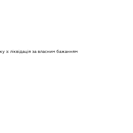
ку з:
лiквiдацiя за власним бажанням