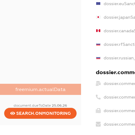
dossier.euSanc
dossier.japanS
dossier.canada
dossier.rfSanct
dossier.russian
dossier.comme
dossier.commer
freemium.actualData
dossier.commer
document.dueToDate
25.06.26
dossier.commer
SEARCH.ONMONITORING
dossier.commer