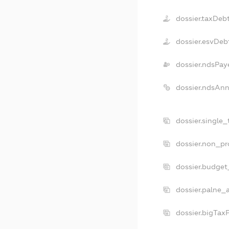
dossier.taxDeb
dossier.esvDeb
dossier.ndsPay
dossier.ndsAnn
dossier.single
dossier.non_pr
dossier.budget
dossier.palne_
dossier.bigTax