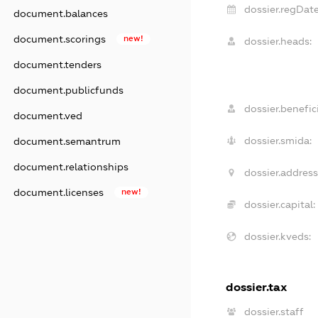
dossier.regDate
document.balances
document.scorings
new!
dossier.heads:
document.tenders
document.publicfunds
dossier.benefici
document.ved
dossier.smida:
document.semantrum
document.relationships
dossier.address
document.licenses
new!
dossier.capital:
dossier.kveds:
dossier.tax
dossier.staff