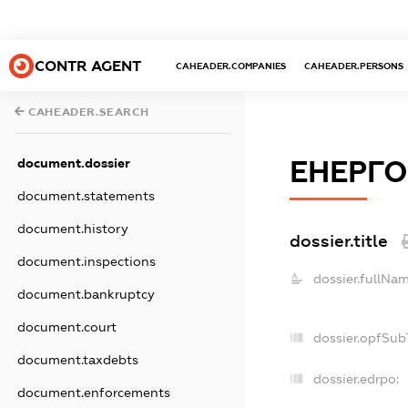
CONTR AGENT
CAHEADER.COMPANIES
CAHEADER.PERSONS
CAHEADER.SEARCH
document.dossier
ЕНЕРГО
document.statements
document.history
dossier.title
document.inspections
dossier.fullNam
document.bankruptcy
document.court
dossier.opfSub
document.taxdebts
dossier.edrpo:
document.enforcements