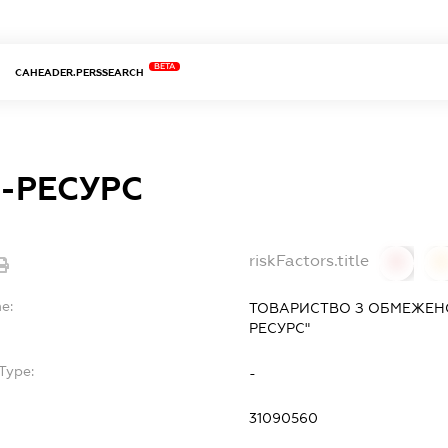
BETA
CAHEADER.PERSSEARCH
-РЕСУРС
riskFactors.title
0
0
e:
ТОВАРИСТВО З ОБМЕЖЕНО
РЕСУРС"
Type:
-
31090560