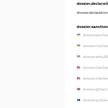
dossier.declarati
dossier.declaratio
dossier.sanction
dossier.specSa
dossier.rnboSa
dossier.amkuBl
dossier.ofacSa
dossier.ofacN
dossier.gbSanc
dossier.ausSan