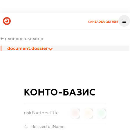
CAHEADER.GETTEST
CAHEADER.SEARCH
document.dossier
КОНТО-БАЗИС
riskFactors.title
0
0
0
dossier.fullName: