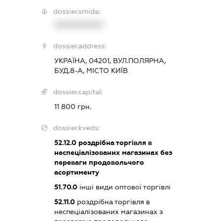
dossier.smida:
XXXXXXXXXX
dossier.address:
УКРАЇНА, 04201, ВУЛ.ПОЛЯРНА,
БУД.8-А, МІСТО КИЇВ
dossier.capital:
11 800 грн.
dossier.kveds:
52.12.0
роздрібна торгівля в
неспеціалізованих магазинах без
переваги продовольчого
асортименту
51.70.0
інші види оптової торгівлі
52.11.0
роздрібна торгівля в
неспеціалізованих магазинах з