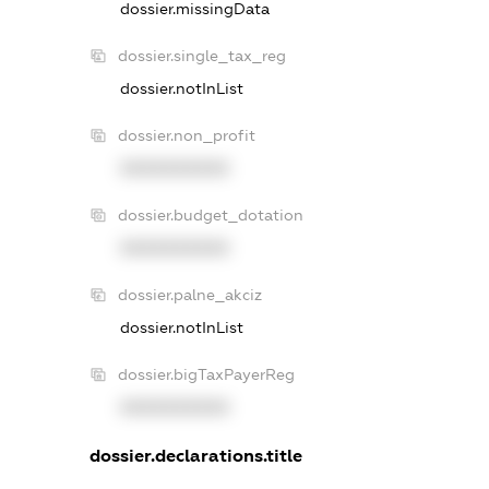
dossier.missingData
dossier.single_tax_reg
dossier.notInList
dossier.non_profit
XXXXXXXXXX
dossier.budget_dotation
XXXXXXXXXX
dossier.palne_akciz
dossier.notInList
dossier.bigTaxPayerReg
XXXXXXXXXX
dossier.declarations.title