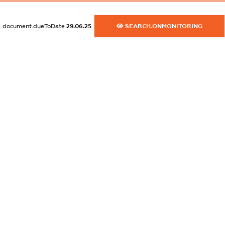
dossier.commercial_info.activity
XXXXXXXXXX
document.dueToDate
29.06.25
SEARCH.ONMONITORING
freemium.exampleText_1
freemium.exampleText_2
freemium.anonymousPerSearch2
FREEMIUM.DETAILS
FREEMIUM.REGISTER