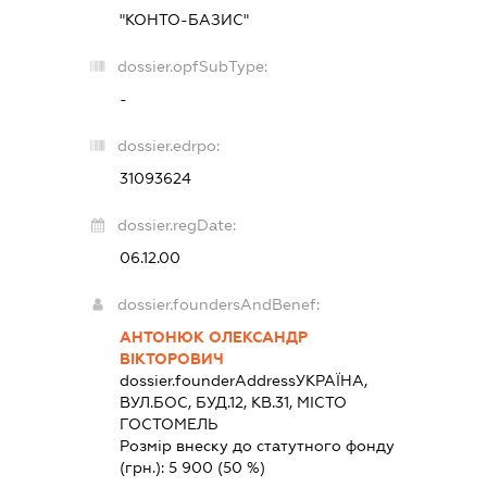
"КОНТО-БАЗИС"
dossier.opfSubType:
-
dossier.edrpo:
31093624
dossier.regDate:
06.12.00
dossier.foundersAndBenef:
АНТОНЮК ОЛЕКСАНДР
ВІКТОРОВИЧ
dossier.founderAddress
УКРАЇНА,
ВУЛ.БОС, БУД.12, КВ.31, МІСТО
ГОСТОМЕЛЬ
Розмір внеску до статутного фонду
(грн.):
5 900
(50 %)