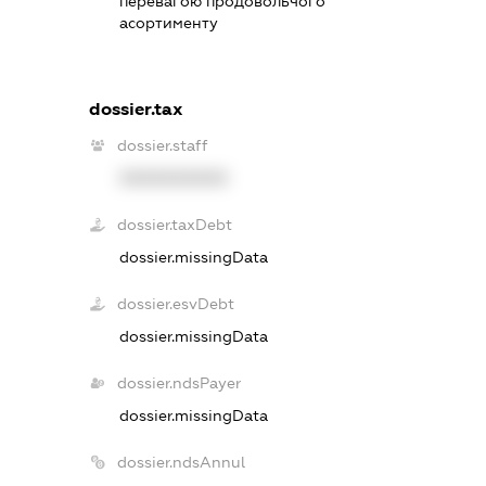
перевагою продовольчого
асортименту
dossier.tax
dossier.staff
XXXXXXXXXX
dossier.taxDebt
dossier.missingData
dossier.esvDebt
dossier.missingData
dossier.ndsPayer
dossier.missingData
dossier.ndsAnnul