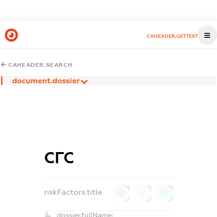
CAHEADER.GETTEST
CAHEADER.SEARCH
document.dossier
СГС
riskFactors.title
0
0
0
dossier.fullName: