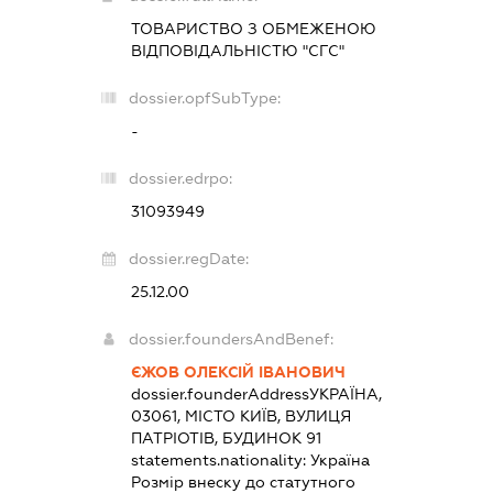
ТОВАРИСТВО З ОБМЕЖЕНОЮ
ВІДПОВІДАЛЬНІСТЮ "СГС"
dossier.opfSubType:
-
dossier.edrpo:
31093949
dossier.regDate:
25.12.00
dossier.foundersAndBenef:
ЄЖОВ ОЛЕКСІЙ ІВАНОВИЧ
dossier.founderAddress
УКРАЇНА,
03061, МІСТО КИЇВ, ВУЛИЦЯ
ПАТРІОТІВ, БУДИНОК 91
statements.nationality:
Україна
Розмір внеску до статутного