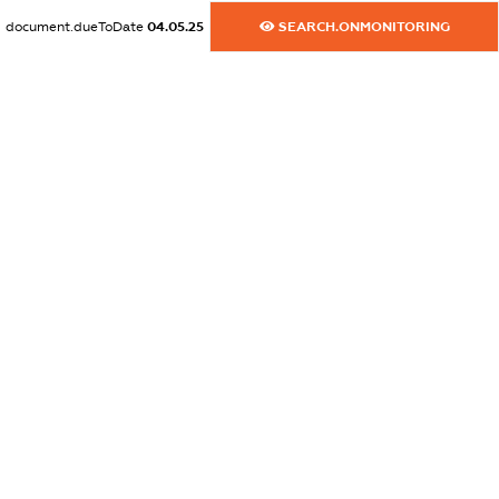
dossier.commercial_info.website
document.dueToDate
04.05.25
SEARCH.ONMONITORING
XXXXXXXXXX
dossier.commercial_info.activity
XXXXXXXXXX
freemium.exampleText_1
freemium.exampleText_2
freemium.anonymousPerSearch2
FREEMIUM.DETAILS
FREEMIUM.REGISTER