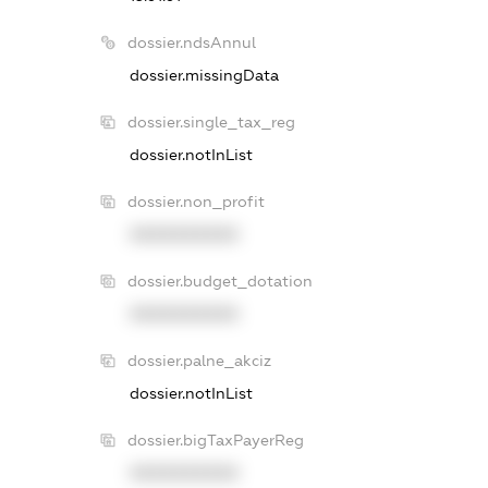
dossier.ndsAnnul
dossier.missingData
dossier.single_tax_reg
dossier.notInList
dossier.non_profit
XXXXXXXXXX
dossier.budget_dotation
XXXXXXXXXX
dossier.palne_akciz
dossier.notInList
dossier.bigTaxPayerReg
XXXXXXXXXX