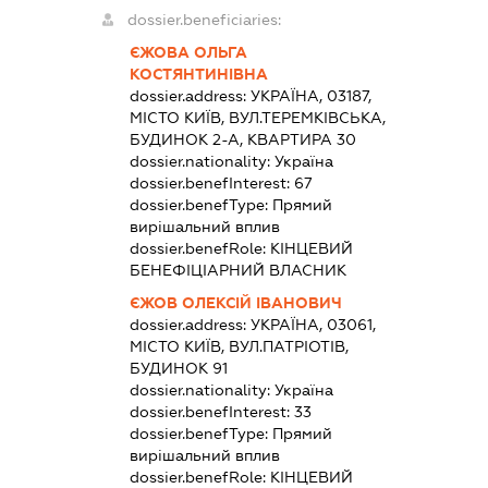
dossier.beneficiaries:
ЄЖОВА ОЛЬГА
КОСТЯНТИНІВНА
dossier.address:
УКРАЇНА, 03187,
МІСТО КИЇВ, ВУЛ.ТЕРЕМКІВСЬКА,
БУДИНОК 2-А, КВАРТИРА 30
dossier.nationality:
Україна
dossier.benefInterest:
67
dossier.benefType:
Прямий
вирішальний вплив
dossier.benefRole:
КІНЦЕВИЙ
БЕНЕФІЦІАРНИЙ ВЛАСНИК
ЄЖОВ ОЛЕКСІЙ ІВАНОВИЧ
dossier.address:
УКРАЇНА, 03061,
МІСТО КИЇВ, ВУЛ.ПАТРІОТІВ,
БУДИНОК 91
dossier.nationality:
Україна
dossier.benefInterest:
33
dossier.benefType:
Прямий
вирішальний вплив
dossier.benefRole:
КІНЦЕВИЙ