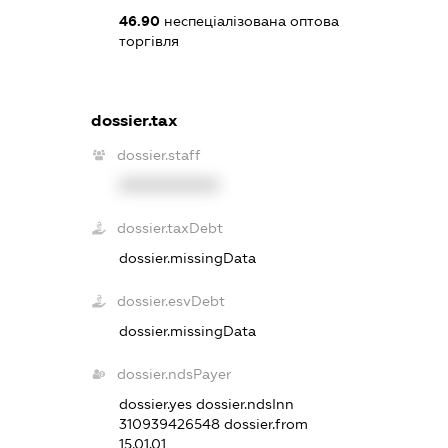
46.90
неспеціалізована оптова
торгівля
dossier.tax
dossier.staff
XXXXXXXXXX
dossier.taxDebt
dossier.missingData
dossier.esvDebt
dossier.missingData
dossier.ndsPayer
dossier.yes
dossier.ndsInn
310939426548
dossier.from
15.01.01