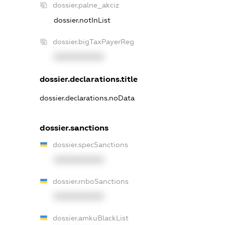
dossier.palne_akciz
dossier.notInList
dossier.bigTaxPayerReg
XXXXXXXXXX
dossier.declarations.title
dossier.declarations.noData
dossier.sanctions
dossier.specSanctions
XXXXXXXXXX
dossier.rnboSanctions
XXXXXXXXXX
dossier.amkuBlackList