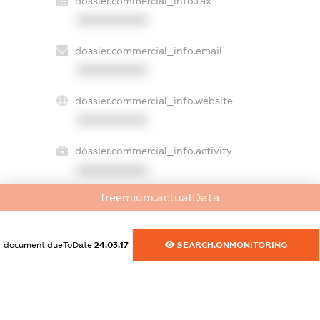
dossier.commercial_info.fax
XXXXXXXXXX
dossier.commercial_info.email
XXXXXXXXXX
dossier.commercial_info.website
XXXXXXXXXX
dossier.commercial_info.activity
XXXXXXXXXX
freemium.actualData
freemium.exampleText_1
freemium.exampleText_2
document.dueToDate
24.03.17
SEARCH.ONMONITORING
freemium.anonymousPerSearch2
FREEMIUM.DETAILS
FREEMIUM.REGISTER