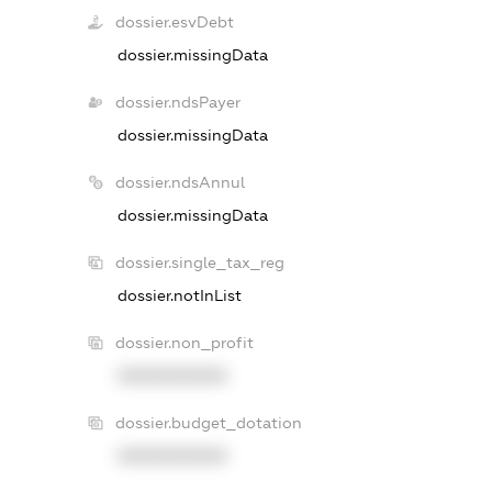
dossier.esvDebt
dossier.missingData
dossier.ndsPayer
dossier.missingData
dossier.ndsAnnul
dossier.missingData
dossier.single_tax_reg
dossier.notInList
dossier.non_profit
XXXXXXXXXX
dossier.budget_dotation
XXXXXXXXXX