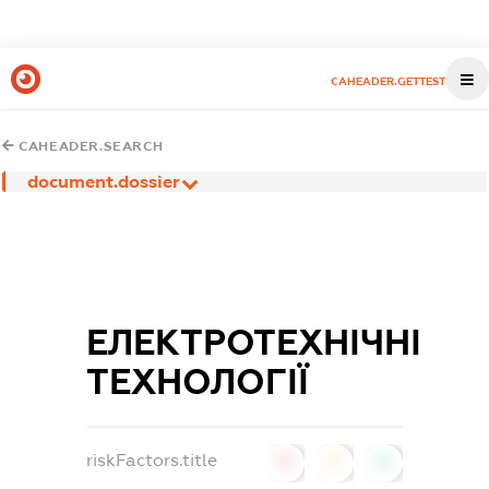
CAHEADER.GETTEST
CAHEADER.SEARCH
document.dossier
ЕЛЕКТРОТЕХНІЧНІ
ТЕХНОЛОГІЇ
riskFactors.title
0
0
0