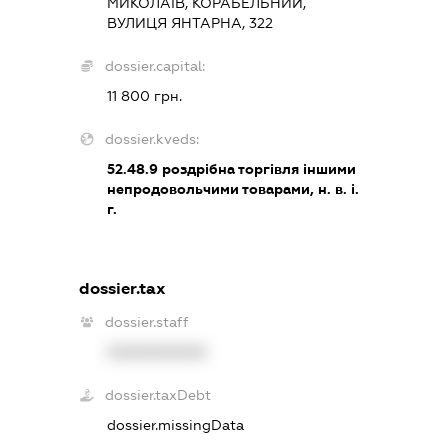
МИКОЛАЇВ, КОРАБЕЛЬНИЙ,
ВУЛИЦЯ ЯНТАРНА, 322
dossier.capital:
11 800 грн.
dossier.kveds:
52.48.9
роздрібна торгівля іншими
непродовольчими товарами, н. в. і.
г.
dossier.tax
dossier.staff
XXXXXXXXXX
dossier.taxDebt
dossier.missingData