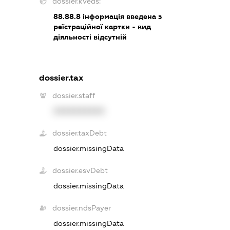
dossier.kveds:
88.88.8
інформація введена з
реїстраційної картки - вид
діяльності відсутній
dossier.tax
dossier.staff
XXXXXXXXXX
dossier.taxDebt
dossier.missingData
dossier.esvDebt
dossier.missingData
dossier.ndsPayer
dossier.missingData