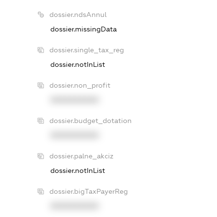
dossier.ndsAnnul
dossier.missingData
dossier.single_tax_reg
dossier.notInList
dossier.non_profit
XXXXXXXXXX
dossier.budget_dotation
XXXXXXXXXX
dossier.palne_akciz
dossier.notInList
dossier.bigTaxPayerReg
XXXXXXXXXX