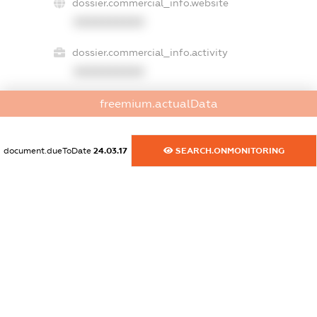
dossier.commercial_info.website
XXXXXXXXXX
dossier.commercial_info.activity
XXXXXXXXXX
freemium.actualData
freemium.exampleText_1
freemium.exampleText_2
document.dueToDate
24.03.17
SEARCH.ONMONITORING
freemium.anonymousPerSearch2
FREEMIUM.DETAILS
FREEMIUM.REGISTER