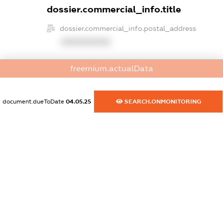
dossier.commercial_info.title
dossier.commercial_info.postal_address
XXXXXXXXXX
dossier.commercial_info.phone
freemium.actualData
XXXXXXXXXX
dossier.commercial_info.fax
document.dueToDate
04.05.25
SEARCH.ONMONITORING
XXXXXXXXXX
dossier.commercial_info.email
XXXXXXXXXX
dossier.commercial_info.website
XXXXXXXXXX
dossier.commercial_info.activity
XXXXXXXXXX