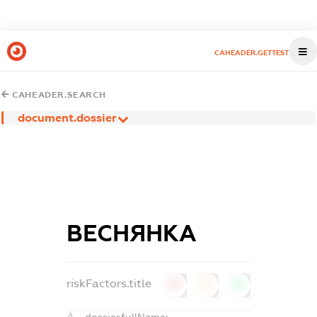
CAHEADER.GETTEST
CAHEADER.SEARCH
document.dossier
ВЕСНЯНКА
riskFactors.title
0
0
0