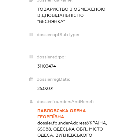
dossier.fullName:
ТОВАРИСТВО З ОБМЕЖЕНОЮ
ВІДПОВІДАЛЬНІСТЮ
"ВЕСНЯНКА"
dossier.opfSubType:
-
dossier.edrpo:
31103474
dossier.regDate:
25.02.01
dossier.foundersAndBenef:
ПАВЛОВСЬКА ОЛЕНА
ГЕОРГІЇВНА
dossier.founderAddress
УКРАЇНА,
65088, ОДЕСЬКА ОБЛ., МІСТО
ОДЕСА, ВУЛ.НЕВСЬКОГО