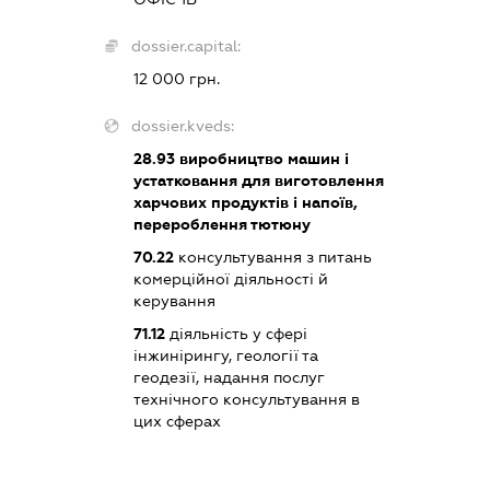
dossier.capital:
12 000 грн.
dossier.kveds:
28.93
виробництво машин і
устатковання для виготовлення
харчових продуктів і напоїв,
перероблення тютюну
70.22
консультування з питань
комерційної діяльності й
керування
71.12
діяльність у сфері
інжинірингу, геології та
геодезії, надання послуг
технічного консультування в
цих сферах