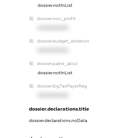
dossier.notInList
dossier.non_profit
XXXXXXXXXX
dossier.budget_dotation
XXXXXXXXXX
dossier.palne_akciz
dossier.notInList
dossier.bigTaxPayerReg
XXXXXXXXXX
dossier.declarations.title
dossier.declarations.noData