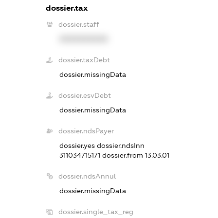
dossier.tax
dossier.staff
XXXXXXXXXX
dossier.taxDebt
dossier.missingData
dossier.esvDebt
dossier.missingData
dossier.ndsPayer
dossier.yes
dossier.ndsInn
311034715171
dossier.from 13.03.01
dossier.ndsAnnul
dossier.missingData
dossier.single_tax_reg