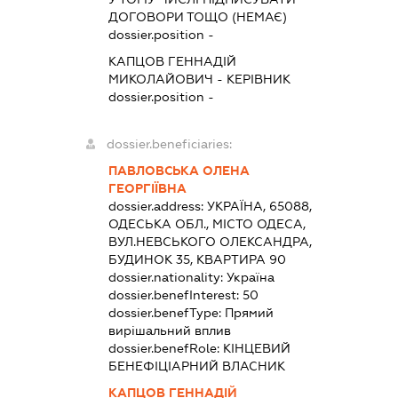
ДОГОВОРИ ТОЩО (НЕМАЄ)
dossier.position -
КАПЦОВ ГЕННАДІЙ
МИКОЛАЙОВИЧ
-
КЕРІВНИК
dossier.position -
dossier.beneficiaries:
ПАВЛОВСЬКА ОЛЕНА
ГЕОРГІЇВНА
dossier.address:
УКРАЇНА, 65088,
ОДЕСЬКА ОБЛ., МІСТО ОДЕСА,
ВУЛ.НЕВСЬКОГО ОЛЕКСАНДРА,
БУДИНОК 35, КВАРТИРА 90
dossier.nationality:
Україна
dossier.benefInterest:
50
dossier.benefType:
Прямий
вирішальний вплив
dossier.benefRole:
КІНЦЕВИЙ
БЕНЕФІЦІАРНИЙ ВЛАСНИК
КАПЦОВ ГЕННАДІЙ