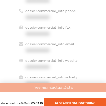
XXXXXXXXXX
dossier.commercial_info.phone
XXXXXXXXXX
dossier.commercial_info.fax
XXXXXXXXXX
dossier.commercial_info.email
XXXXXXXXXX
dossier.commercial_info.website
XXXXXXXXXX
dossier.commercial_info.activity
XXXXXXXXXX
freemium.actualData
document.dueToDate
05.03.18
SEARCH.ONMONITORING
freemium.exampleText_1