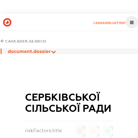
CAHEADER.GETTEST
CAHEADER.SEARCH
document.dossier
СЕРБКІВСЬКОЇ
СІЛЬСЬКОЇ РАДИ
riskFactors.title
0
0
0