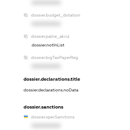
XXXXXXXXXX
dossier.budget_dotation
XXXXXXXXXX
dossier.palne_akciz
dossier.notInList
dossier.bigTaxPayerReg
XXXXXXXXXX
dossier.declarations.title
dossier.declarations.noData
dossier.sanctions
dossier.specSanctions
XXXXXXXXXX