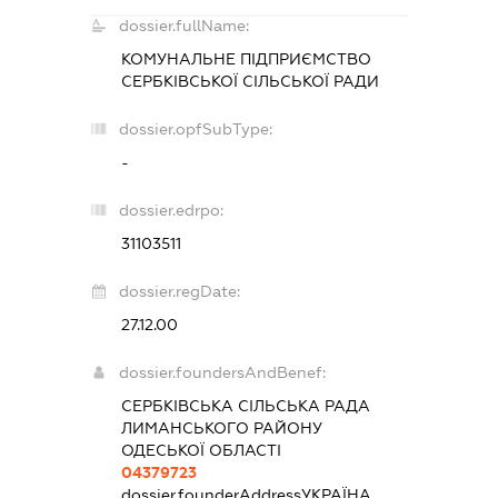
dossier.fullName:
КОМУНАЛЬНЕ ПІДПРИЄМСТВО
СЕРБКІВСЬКОЇ СІЛЬСЬКОЇ РАДИ
dossier.opfSubType:
-
dossier.edrpo:
31103511
dossier.regDate:
27.12.00
dossier.foundersAndBenef:
СЕРБКІВСЬКА СІЛЬСЬКА РАДА
ЛИМАНСЬКОГО РАЙОНУ
ОДЕСЬКОЇ ОБЛАСТІ
04379723
dossier.founderAddress
УКРАЇНА,