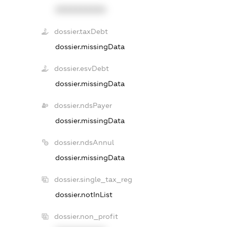
XXXXXXXXXX
dossier.taxDebt
dossier.missingData
dossier.esvDebt
dossier.missingData
dossier.ndsPayer
dossier.missingData
dossier.ndsAnnul
dossier.missingData
dossier.single_tax_reg
dossier.notInList
dossier.non_profit