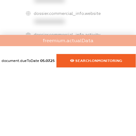
XXXXXXXXXX
dossier.commercial_info.website
XXXXXXXXXX
dossier.commercial_info.activity
freemium.actualData
XXXXXXXXXX
document.dueToDate
05.07.25
SEARCH.ONMONITORING
freemium.exampleText_1
freemium.exampleText_2
freemium.anonymousPerSearch2
FREEMIUM.DETAILS
FREEMIUM.REGISTER