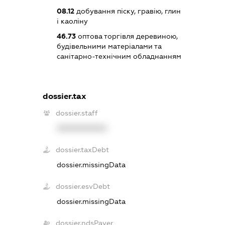
08.12
добування піску, гравію, глин
і каоліну
46.73
оптова торгівля деревиною,
будівельними матеріалами та
санітарно-технічним обладнанням
dossier.tax
dossier.staff
XXXXXXXXXX
dossier.taxDebt
dossier.missingData
dossier.esvDebt
dossier.missingData
dossier.ndsPayer