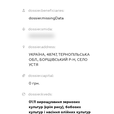
dossier.beneficiaries:
dossier.missingData
dossier.smida:
XXXXXXXXXX
dossier.address:
УКРАЇНА, 48747, ТЕРНОПІЛЬСЬКА
ОБЛ., БОРЩІВСЬКИЙ Р-Н, СЕЛО
УСТЯ
dossier.capital:
0 грн.
dossier.kveds:
01.11
вирощування зернових
культур (крім рису), бобових
культур і насіння олійних культур