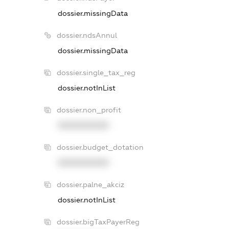
dossier.missingData
dossier.ndsAnnul
dossier.missingData
dossier.single_tax_reg
dossier.notInList
dossier.non_profit
XXXXXXXXXX
dossier.budget_dotation
XXXXXXXXXX
dossier.palne_akciz
dossier.notInList
dossier.bigTaxPayerReg