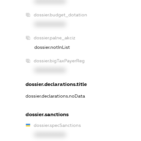
XXXXXXXXXX
dossier.budget_dotation
XXXXXXXXXX
dossier.palne_akciz
dossier.notInList
dossier.bigTaxPayerReg
XXXXXXXXXX
dossier.declarations.title
dossier.declarations.noData
dossier.sanctions
dossier.specSanctions
XXXXXXXXXX