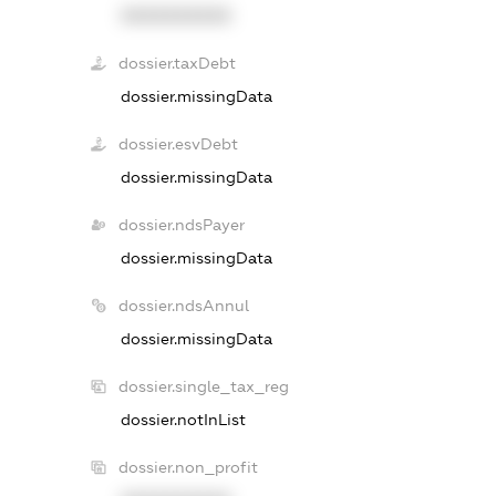
XXXXXXXXXX
dossier.taxDebt
dossier.missingData
dossier.esvDebt
dossier.missingData
dossier.ndsPayer
dossier.missingData
dossier.ndsAnnul
dossier.missingData
dossier.single_tax_reg
dossier.notInList
dossier.non_profit