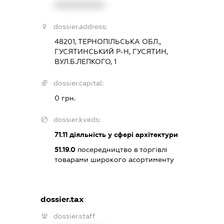
XXXXXXXXXX
dossier.address:
48201, ТЕРНОПІЛЬСЬКА ОБЛ.,
ГУСЯТИНСЬКИЙ Р-Н, ГУСЯТИН,
ВУЛ.Б.ЛЕПКОГО, 1
dossier.capital:
0 грн.
dossier.kveds:
71.11
діяльність у сфері архітектури
51.19.0
посередництво в торгівлі
товарами широкого асортименту
dossier.tax
dossier.staff