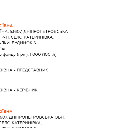
ІЇВНА
ЇНА, 53607, ДНІПРОПЕТРОВСЬКА
Р-Н, СЕЛО КАТЕРИНІВКА,
АЛКИ, БУДИНОК 6
їна
о фонду (грн.):
1 000
(100 %)
ІЇВНА
-
ПРЕДСТАВНИК
ІЇВНА
-
КЕРІВНИК
ІЇВНА
3607, ДНІПРОПЕТРОВСЬКА ОБЛ.,
СЕЛО КАТЕРИНІВКА,