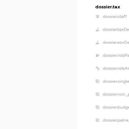
dossier.tax
dossier.staff
dossier.taxD
dossier.esvD
dossier.ndsP
dossier.ndsA
dossier.sing
dossier.non_
dossier.budg
dossier.palne