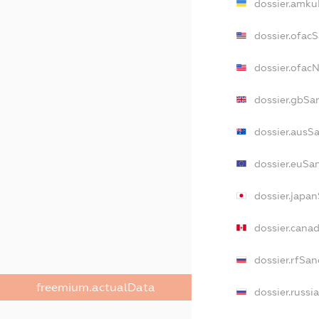
dossier.amku
dossier.ofac
dossier.ofa
dossier.gbSa
dossier.ausS
dossier.euSa
dossier.japa
dossier.cana
dossier.rfSan
freemium.actualData
dossier.russi