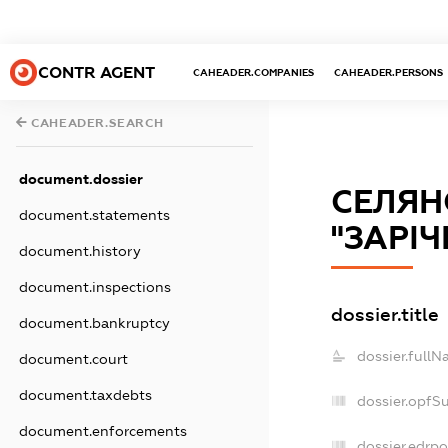
CONTR AGENT
CAHEADER.COMPANIES
CAHEADER.PERSONS
CAHEADER.SEARCH
document.dossier
СЕЛЯН
document.statements
"ЗАРІЧ
document.history
document.inspections
dossier.title
document.bankruptcy
dossier.fullN
document.court
document.taxdebts
dossier.opfS
document.enforcements
dossier.edrpo