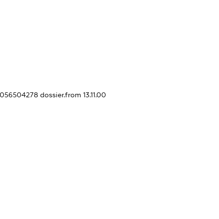
11056504278
dossier.from 13.11.00