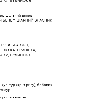
АЛКИ, БУДИНОК 6
ирішальний вплив
Й БЕНЕФІЦІАРНИЙ ВЛАСНИК
ЕТРОВСЬКА ОБЛ.,
СЕЛО КАТЕРИНІВКА,
АЛКИ, БУДИНОК 6
культур (крім рису), бобових
ультур
у рослинництві