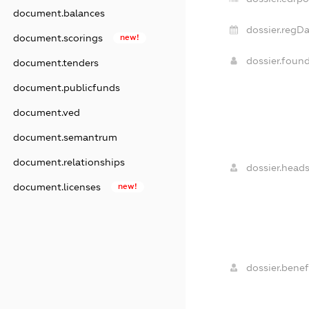
document.balances
dossier.regDa
document.scorings
new!
dossier.foun
document.tenders
document.publicfunds
document.ved
document.semantrum
document.relationships
dossier.heads
document.licenses
new!
dossier.benefi