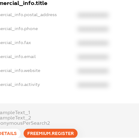
ercial_info.title
ercial_info.postal_address
XXXXXXXXXX
ercial_info.phone
XXXXXXXXXX
ercial_info.fax
XXXXXXXXXX
ercial_info.email
XXXXXXXXXX
ercial_info.website
XXXXXXXXXX
rcial_info.activity
XXXXXXXXXX
xampleText_1
xampleText_2
nonymousPerSearch2
DETAILS
FREEMIUM.REGISTER