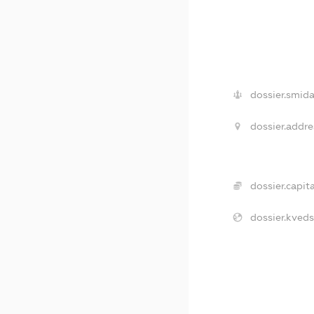
dossier.smida
dossier.addre
dossier.capita
dossier.kveds