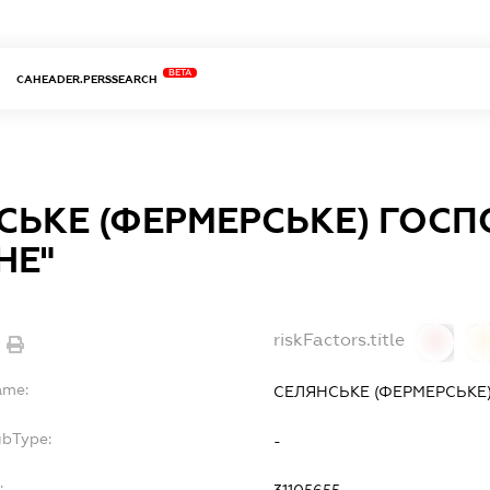
BETA
CAHEADER.PERSSEARCH
СЬКЕ (ФЕРМЕРСЬКЕ) ГОС
НЕ"
riskFactors.title
0
ame:
СЕЛЯНСЬКЕ (ФЕРМЕРСЬКЕ)
ubType:
-
:
31105655