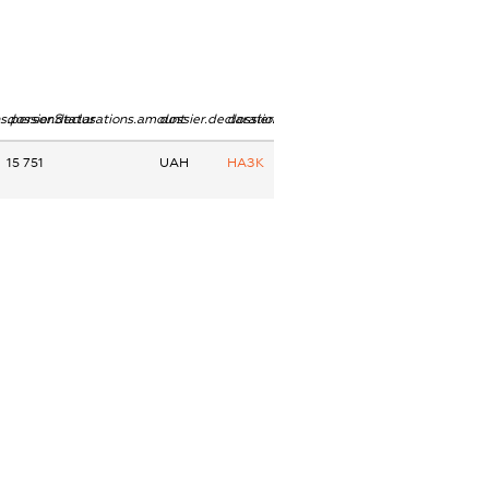
ns.personStatus
dossier.declarations.amount
dossier.declarations.currency
dossier.declarations.source
15 751
UAH
НАЗК