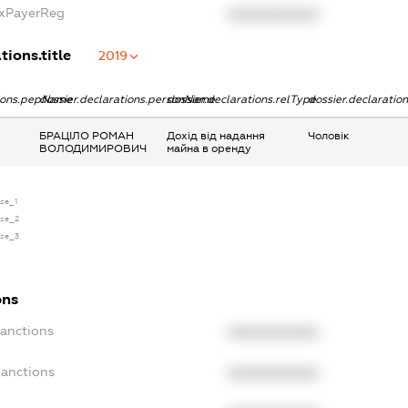
axPayerReg
XXXXXXXXXX
tions.title
2019
tions.pepName
dossier.declarations.personName
dossier.declarations.relType
dossier.declaratio
БРАЦІЛО РОМАН
Дохід від надання
Чоловік
ВОЛОДИМИРОВИЧ
майна в оренду
nse_1
nse_2
nse_3
ons
Sanctions
XXXXXXXXXX
Sanctions
XXXXXXXXXX