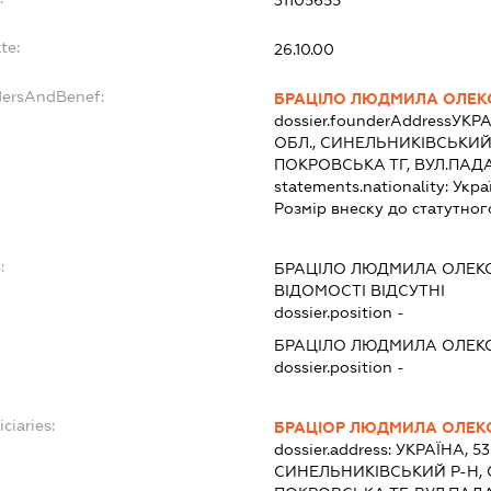
te:
26.10.00
dersAndBenef:
БРАЦІЛО ЛЮДМИЛА ОЛЕКС
dossier.founderAddress
УКРА
ОБЛ., СИНЕЛЬНИКІВСЬКИЙ 
ПОКРОВСЬКА ТГ, ВУЛ.ПАД
statements.nationality:
Укра
Розмір внеску до статутног
:
БРАЦІЛО ЛЮДМИЛА ОЛЕКС
ВІДОМОСТІ ВІДСУТНІ
dossier.position -
БРАЦІЛО ЛЮДМИЛА ОЛЕКС
dossier.position -
ciaries:
БРАЦІОР ЛЮДМИЛА ОЛЕКС
dossier.address:
УКРАЇНА, 5
СИНЕЛЬНИКІВСЬКИЙ Р-Н, 