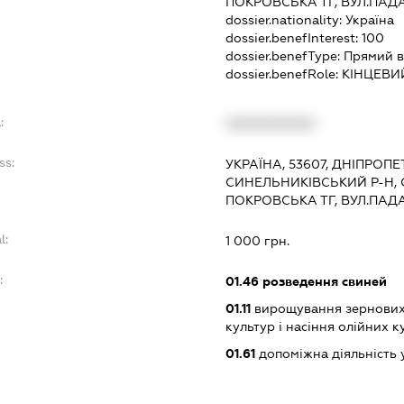
ПОКРОВСЬКА ТГ, ВУЛ.ПАД
dossier.nationality:
Україна
dossier.benefInterest:
100
dossier.benefType:
Прямий в
dossier.benefRole:
КІНЦЕВИ
:
XXXXXXXXXX
ss:
УКРАЇНА, 53607, ДНІПРОП
СИНЕЛЬНИКІВСЬКИЙ Р-Н, 
ПОКРОВСЬКА ТГ, ВУЛ.ПАД
l:
1 000 грн.
:
01.46
розведення свиней
01.11
вирощування зернових 
культур і насіння олійних к
01.61
допоміжна діяльність 