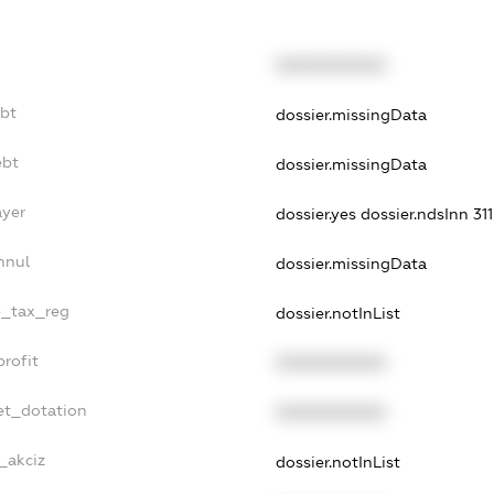
XXXXXXXXXX
ebt
dossier.missingData
ebt
dossier.missingData
ayer
dossier.yes
dossier.ndsInn 3
nnul
dossier.missingData
le_tax_reg
dossier.notInList
profit
XXXXXXXXXX
et_dotation
XXXXXXXXXX
_akciz
dossier.notInList