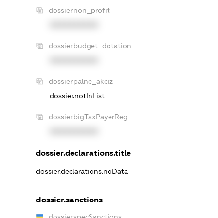
dossier.non_profit
XXXXXXXXXX
dossier.budget_dotation
XXXXXXXXXX
dossier.palne_akciz
dossier.notInList
dossier.bigTaxPayerReg
XXXXXXXXXX
dossier.declarations.title
dossier.declarations.noData
dossier.sanctions
dossier.specSanctions