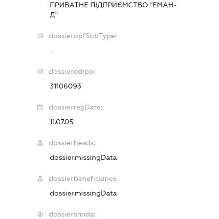
ПРИВАТНЕ ПІДПРИЄМСТВО "ЕМАН-
Д"
dossier.opfSubType:
-
dossier.edrpo:
31106093
dossier.regDate:
11.07.05
dossier.heads:
dossier.missingData
dossier.beneficiaries:
dossier.missingData
dossier.smida: