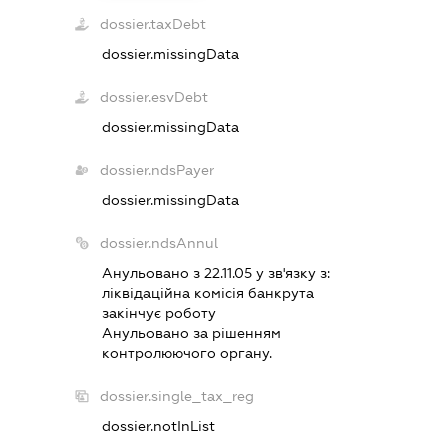
dossier.taxDebt
dossier.missingData
dossier.esvDebt
dossier.missingData
dossier.ndsPayer
dossier.missingData
dossier.ndsAnnul
Анульовано з 22.11.05 у зв'язку з:
лiквiдацiйна комiсiя банкрута
закiнчує роботу
Анульовано за рiшенням
контролюючого органу.
dossier.single_tax_reg
dossier.notInList