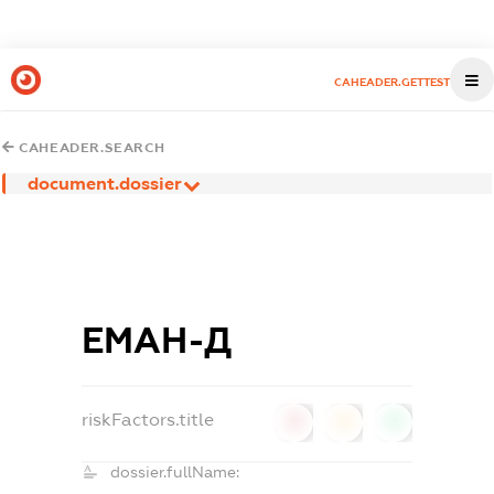
CAHEADER.GETTEST
CAHEADER.SEARCH
document.dossier
ЕМАН-Д
riskFactors.title
0
0
0
dossier.fullName: