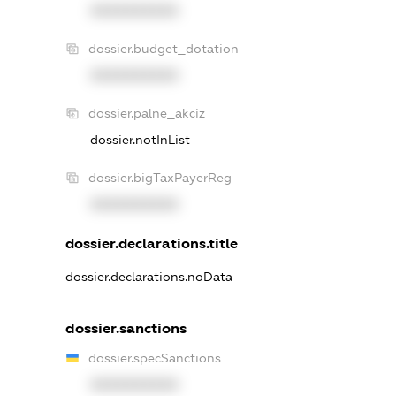
XXXXXXXXXX
dossier.budget_dotation
XXXXXXXXXX
dossier.palne_akciz
dossier.notInList
dossier.bigTaxPayerReg
XXXXXXXXXX
dossier.declarations.title
dossier.declarations.noData
dossier.sanctions
dossier.specSanctions
XXXXXXXXXX