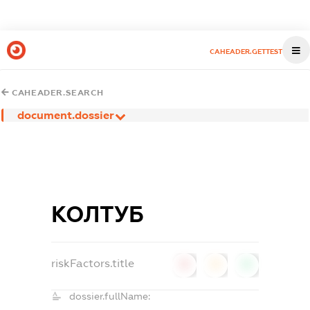
CAHEADER.GETTEST
CAHEADER.SEARCH
document.dossier
КОЛТУБ
riskFactors.title
0
0
0
dossier.fullName: