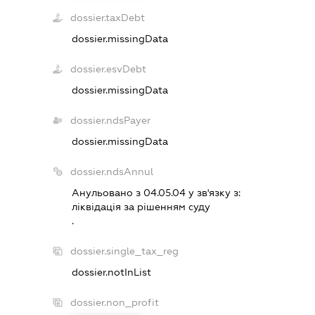
dossier.taxDebt
dossier.missingData
dossier.esvDebt
dossier.missingData
dossier.ndsPayer
dossier.missingData
dossier.ndsAnnul
Анульовано з 04.05.04 у зв'язку з:
лiквiдацiя за рiшенням суду
.
dossier.single_tax_reg
dossier.notInList
dossier.non_profit