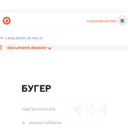
CAHEADER.GETTEST
CAHEADER.SEARCH
document.dossier
БУГЕР
riskFactors.title
0
0
0
dossier.fullName: