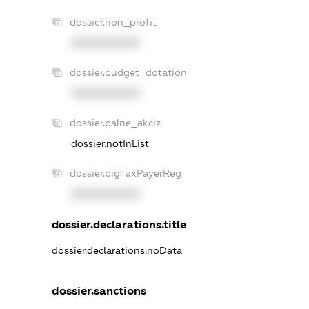
dossier.non_profit
XXXXXXXXXX
dossier.budget_dotation
XXXXXXXXXX
dossier.palne_akciz
dossier.notInList
dossier.bigTaxPayerReg
XXXXXXXXXX
dossier.declarations.title
dossier.declarations.noData
dossier.sanctions