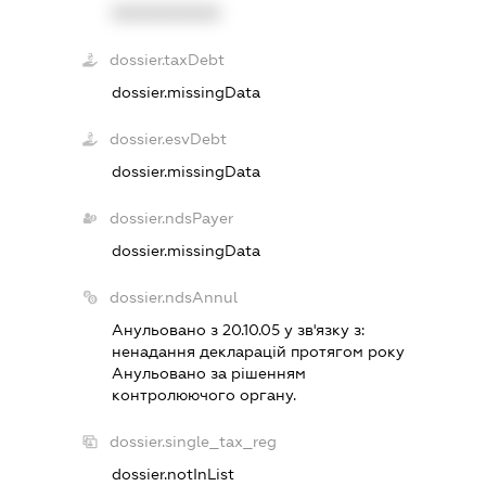
XXXXXXXXXX
dossier.taxDebt
dossier.missingData
dossier.esvDebt
dossier.missingData
dossier.ndsPayer
dossier.missingData
dossier.ndsAnnul
Анульовано з 20.10.05 у зв'язку з:
ненадання декларацiй протягом року
Анульовано за рiшенням
контролюючого органу.
dossier.single_tax_reg
dossier.notInList