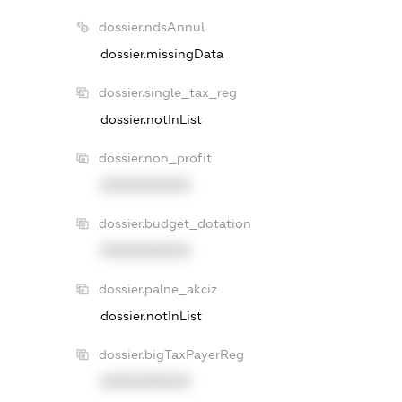
dossier.ndsAnnul
dossier.missingData
dossier.single_tax_reg
dossier.notInList
dossier.non_profit
XXXXXXXXXX
dossier.budget_dotation
XXXXXXXXXX
dossier.palne_akciz
dossier.notInList
dossier.bigTaxPayerReg
XXXXXXXXXX