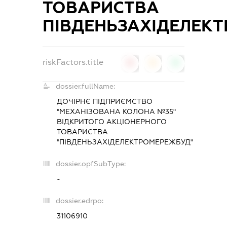
ТОВАРИСТВА
ПІВДЕНЬЗАХІДЕЛЕК
riskFactors.title
0
0
0
dossier.fullName:
ДОЧІРНЄ ПІДПРИЄМСТВО
"МЕХАНІЗОВАНА КОЛОНА №35"
ВІДКРИТОГО АКЦІОНЕРНОГО
ТОВАРИСТВА
"ПІВДЕНЬЗАХІДЕЛЕКТРОМЕРЕЖБУД"
dossier.opfSubType:
-
dossier.edrpo:
31106910