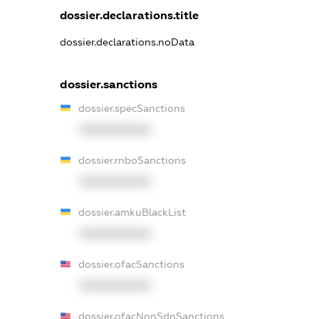
dossier.declarations.title
dossier.declarations.noData
dossier.sanctions
dossier.specSanctions
XXXXXXXXXX
dossier.rnboSanctions
XXXXXXXXXX
dossier.amkuBlackList
XXXXXXXXXX
dossier.ofacSanctions
XXXXXXXXXX
dossier.ofacNonSdnSanctions