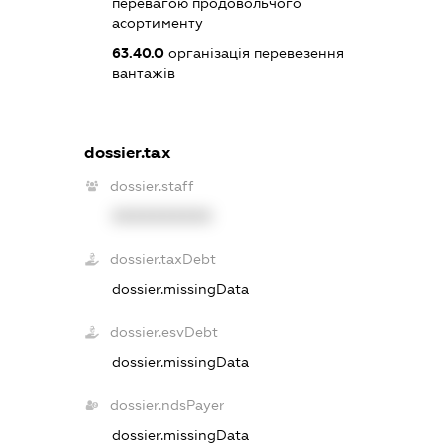
перевагою продовольчого
асортименту
63.40.0
організація перевезення
вантажів
dossier.tax
dossier.staff
XXXXXXXXXX
dossier.taxDebt
dossier.missingData
dossier.esvDebt
dossier.missingData
dossier.ndsPayer
dossier.missingData