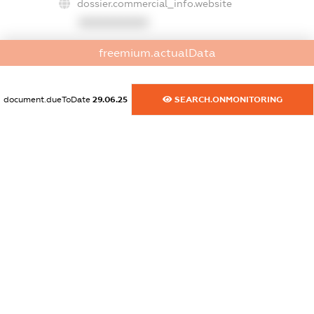
dossier.commercial_info.website
XXXXXXXXXX
dossier.commercial_info.activity
freemium.actualData
XXXXXXXXXX
document.dueToDate
29.06.25
SEARCH.ONMONITORING
freemium.exampleText_1
freemium.exampleText_2
freemium.anonymousPerSearch2
FREEMIUM.DETAILS
FREEMIUM.REGISTER