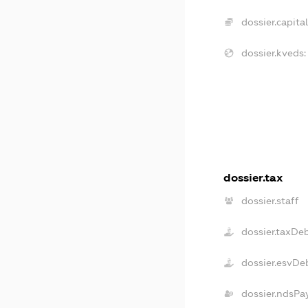
dossier.capital
dossier.kveds:
dossier.tax
dossier.staff
dossier.taxDe
dossier.esvDe
dossier.ndsPa