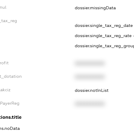
nul
dossier.missingData
e_tax_reg
dossier.single_tax_reg_date -
dossier.single_tax_reg_rate 
dossier.single_tax_reg_grou
rofit
XXXXXXXXXX
t_dotation
XXXXXXXXXX
_akciz
dossier.notInList
xPayerReg
XXXXXXXXXX
ions.title
ons.noData