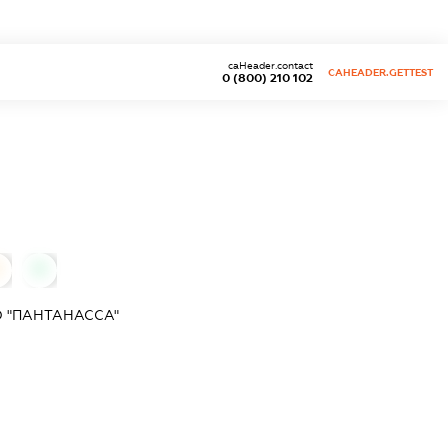
caHeader.contact
CAHEADER.GETTEST
0 (800) 210 102
0
0
 "ПАНТАНАССА"