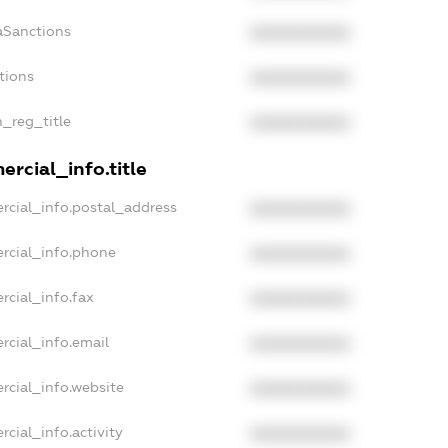
aSanctions
XXXXXXXXXX
tions
XXXXXXXXXX
n_reg_title
XXXXXXXXXX
rcial_info.title
rcial_info.postal_address
XXXXXXXXXX
rcial_info.phone
XXXXXXXXXX
rcial_info.fax
XXXXXXXXXX
rcial_info.email
XXXXXXXXXX
rcial_info.website
XXXXXXXXXX
cial_info.activity
XXXXXXXXXX