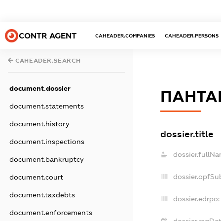
CONTR AGENT
CAHEADER.COMPANIES
CAHEADER.PERSONS
CAHEADER.SEARCH
document.dossier
ПАНТА
document.statements
document.history
dossier.title
document.inspections
dossier.fullNa
document.bankruptcy
dossier.opfSu
document.court
document.taxdebts
dossier.edrpo:
document.enforcements