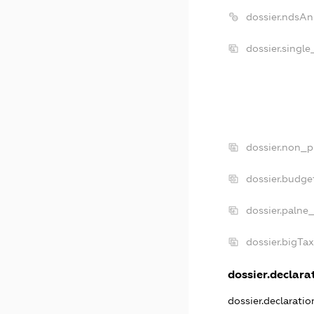
dossier.ndsAn
dossier.singl
dossier.non_p
dossier.budge
dossier.palne
dossier.bigTa
dossier.declarat
dossier.declarati