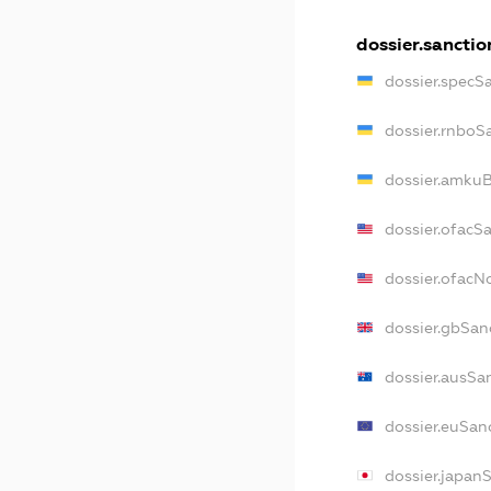
dossier.sanctio
dossier.specS
dossier.rnboS
dossier.amkuB
dossier.ofacS
dossier.ofac
dossier.gbSan
dossier.ausSa
dossier.euSan
dossier.japan