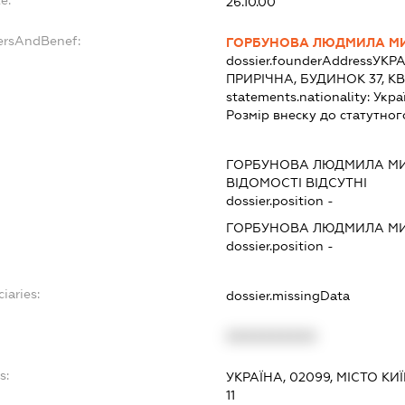
e:
26.10.00
ersAndBenef:
ГОРБУНОВА ЛЮДМИЛА М
dossier.founderAddress
УКРА
ПРИРІЧНА, БУДИНОК 37, К
statements.nationality:
Укра
Розмір внеску до статутног
ГОРБУНОВА ЛЮДМИЛА М
ВІДОМОСТІ ВІДСУТНІ
dossier.position -
ГОРБУНОВА ЛЮДМИЛА М
dossier.position -
iaries:
dossier.missingData
XXXXXXXXXX
s:
УКРАЇНА, 02099, МІСТО К
11