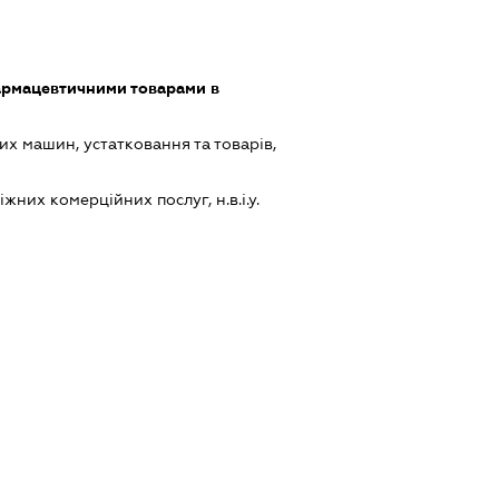
армацевтичними товарами в
х машин, устатковання та товарів,
них комерційних послуг, н.в.і.у.