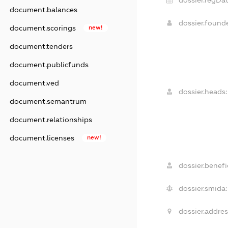
dossier.regDat
document.balances
dossier.found
document.scorings
new!
document.tenders
document.publicfunds
document.ved
dossier.heads:
document.semantrum
document.relationships
document.licenses
new!
dossier.benefic
dossier.smida:
dossier.addres