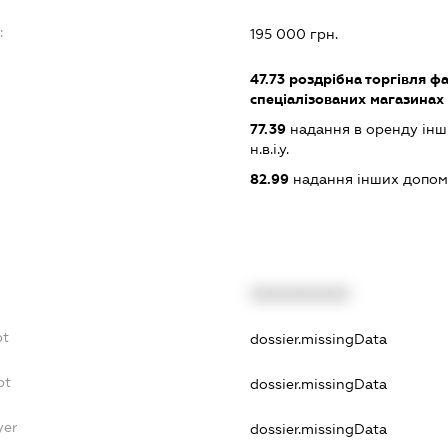
:
195 000 грн.
47.73
роздрібна торгівля ф
спеціалізованих магазинах
77.39
надання в оренду інши
н.в.і.у.
82.99
надання інших допоміж
XXXXXXXXXX
bt
dossier.missingData
bt
dossier.missingData
yer
dossier.missingData