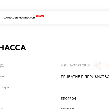
BETA
CAHEADER.PERSSEARCH
НАССА
riskFactors.title
0
me:
ПРИВАТНЕ ПІДПРИЄМСТВО
bType:
-
31107704