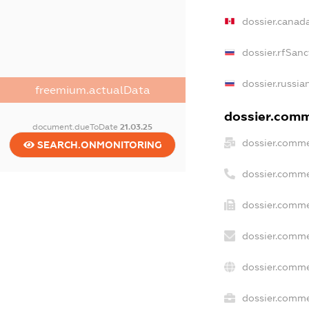
dossier.canad
dossier.rfSanc
dossier.russia
freemium.actualData
dossier.comme
document.dueToDate
21.03.25
dossier.comme
SEARCH.ONMONITORING
dossier.comme
dossier.comme
dossier.comme
dossier.comme
dossier.commer