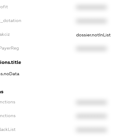
ofit
XXXXXXXXXX
t_dotation
XXXXXXXXXX
akciz
dossier.notInList
xPayerReg
XXXXXXXXXX
ions.title
ons.noData
ns
anctions
XXXXXXXXXX
anctions
XXXXXXXXXX
lackList
XXXXXXXXXX