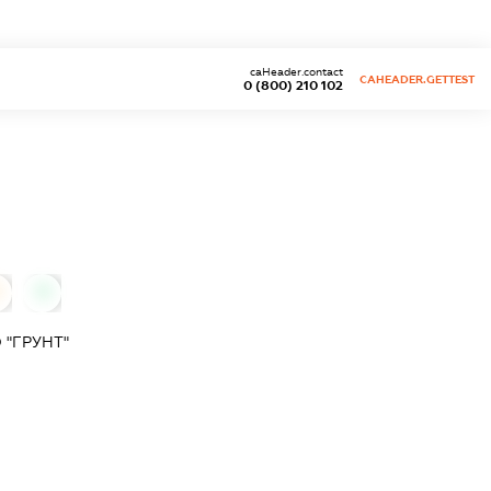
caHeader.contact
CAHEADER.GETTEST
0 (800) 210 102
0
 "ГРУНТ"