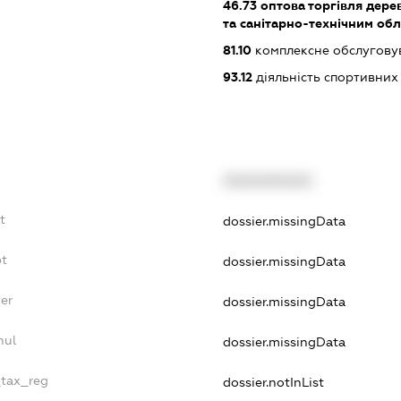
46.73
оптова торгівля дере
та санітарно-технічним об
81.10
комплексне обслуговув
93.12
діяльність спортивних
XXXXXXXXXX
t
dossier.missingData
bt
dossier.missingData
er
dossier.missingData
nul
dossier.missingData
_tax_reg
dossier.notInList