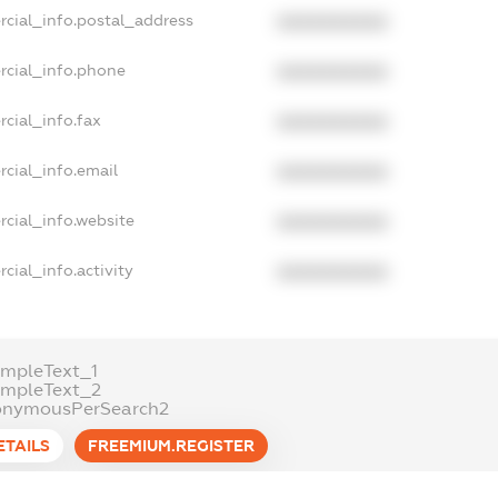
rcial_info.postal_address
XXXXXXXXXX
rcial_info.phone
XXXXXXXXXX
cial_info.fax
XXXXXXXXXX
cial_info.email
XXXXXXXXXX
cial_info.website
XXXXXXXXXX
cial_info.activity
XXXXXXXXXX
mpleText_1
ampleText_2
onymousPerSearch2
ETAILS
FREEMIUM.REGISTER