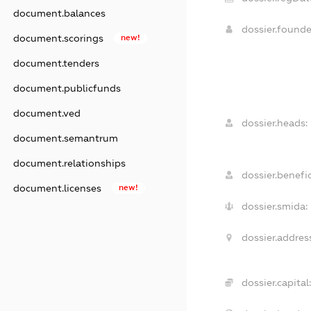
document.balances
dossier.found
document.scorings
new!
document.tenders
document.publicfunds
document.ved
dossier.heads:
document.semantrum
document.relationships
dossier.benefic
document.licenses
new!
dossier.smida:
dossier.addres
dossier.capital