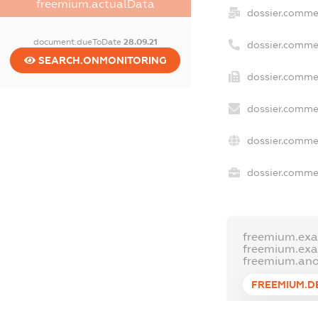
freemium.actualData
dossier.comme
document.dueToDate
28.09.21
dossier.comme
SEARCH.ONMONITORING
dossier.commer
dossier.commer
dossier.commer
dossier.commer
freemium.exa
freemium.ex
freemium.an
FREEMIUM.D