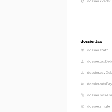
dossier.kveds:
dossier.tax
dossier.staff
dossier.taxDeb
dossier.esvDe
dossier.ndsPay
dossier.ndsAn
dossier.single