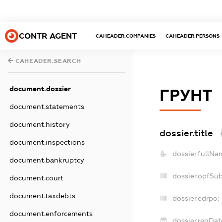
CONTR AGENT
CAHEADER.COMPANIES
CAHEADER.PERSONS
CAHEADER.SEARCH
document.dossier
ГРУНТ
document.statements
document.history
dossier.title
document.inspections
dossier.fullNa
document.bankruptcy
dossier.opfSu
document.court
document.taxdebts
dossier.edrpo:
document.enforcements
dossier.regDat