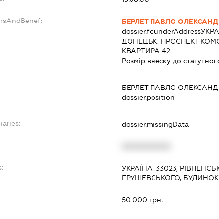
ersAndBenef:
БЕРЛЕТ ПАВЛО ОЛЕКСАН
dossier.founderAddress
УКРА
ДОНЕЦЬК, ПРОСПЕКТ КОМ
КВАРТИРА 42
Розмір внеску до статутног
БЕРЛЕТ ПАВЛО ОЛЕКСАН
dossier.position -
iaries:
dossier.missingData
XXXXXXXXXX
s:
УКРАЇНА, 33023, РІВНЕНСЬ
ГРУШЕВСЬКОГО, БУДИНОК 
:
50 000 грн.