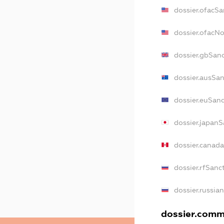
dossier.ofacSa
dossier.ofacN
dossier.gbSan
dossier.ausSa
dossier.euSan
dossier.japanS
dossier.canad
dossier.rfSanc
dossier.russia
dossier.comme