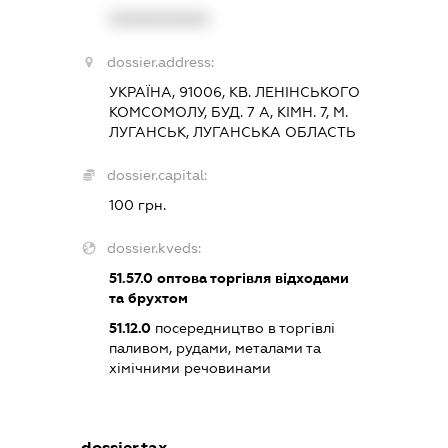
XXXXXXXXXX
dossier.address:
УКРАЇНА, 91006, КВ. ЛЕНІНСЬКОГО
КОМСОМОЛУ, БУД. 7 А, КІМН. 7, М.
ЛУГАНСЬК, ЛУГАНСЬКА ОБЛАСТЬ
dossier.capital:
100 грн.
dossier.kveds:
51.57.0
оптова торгівля відходами
та брухтом
51.12.0
посередництво в торгівлі
паливом, рудами, металами та
хімічними речовинами
dossier.tax