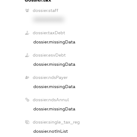
dossier.staff
XXXXXXXXXX
dossier.taxDebt
dossier.missingData
dossier.esvDebt
dossier.missingData
dossier.ndsPayer
dossier.missingData
dossier.ndsAnnul
dossier.missingData
dossier.single_tax_reg
dossier.notInList