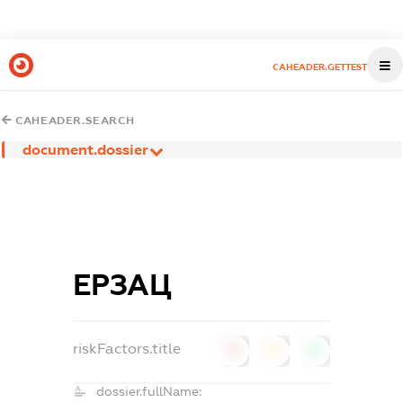
CAHEADER.GETTEST
CAHEADER.SEARCH
document.dossier
ЕРЗАЦ
riskFactors.title
0
0
0
dossier.fullName: