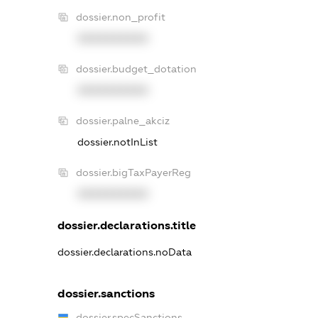
dossier.non_profit
XXXXXXXXXX
dossier.budget_dotation
XXXXXXXXXX
dossier.palne_akciz
dossier.notInList
dossier.bigTaxPayerReg
XXXXXXXXXX
dossier.declarations.title
dossier.declarations.noData
dossier.sanctions
dossier.specSanctions