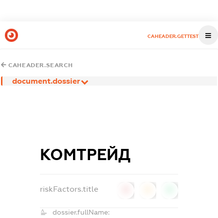
CAHEADER.GETTEST
CAHEADER.SEARCH
document.dossier
КОМТРЕЙД
riskFactors.title
0
0
0
dossier.fullName: