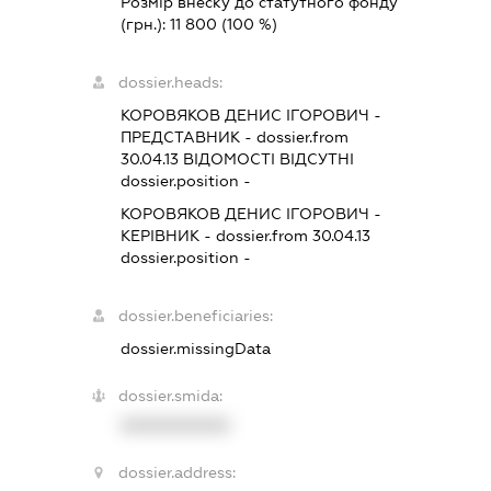
Розмір внеску до статутного фонду
(грн.):
11 800
(100 %)
dossier.heads:
КОРОВЯКОВ ДЕНИС ІГОРОВИЧ
-
ПРЕДСТАВНИК
- dossier.from
30.04.13
ВІДОМОСТІ ВІДСУТНІ
dossier.position -
КОРОВЯКОВ ДЕНИС ІГОРОВИЧ
-
КЕРІВНИК
- dossier.from 30.04.13
dossier.position -
dossier.beneficiaries:
dossier.missingData
dossier.smida:
XXXXXXXXXX
dossier.address: