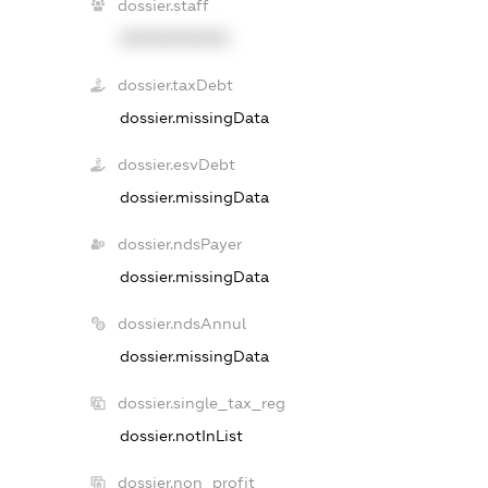
dossier.staff
XXXXXXXXXX
dossier.taxDebt
dossier.missingData
dossier.esvDebt
dossier.missingData
dossier.ndsPayer
dossier.missingData
dossier.ndsAnnul
dossier.missingData
dossier.single_tax_reg
dossier.notInList
dossier.non_profit