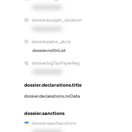
XXXXXXXXXX
dossier.budget_dotation
XXXXXXXXXX
dossier.palne_akciz
dossier.notInList
dossier.bigTaxPayerReg
XXXXXXXXXX
dossier.declarations.title
dossier.declarations.noData
dossier.sanctions
dossier.specSanctions