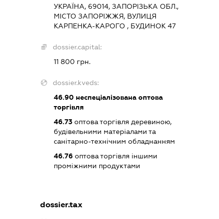
УКРАЇНА, 69014, ЗАПОРІЗЬКА ОБЛ.,
МІСТО ЗАПОРІЖЖЯ, ВУЛИЦЯ
КАРПЕНКА-КАРОГО , БУДИНОК 47
dossier.capital:
11 800 грн.
dossier.kveds:
46.90
неспеціалізована оптова
торгівля
46.73
оптова торгівля деревиною,
будівельними матеріалами та
санітарно-технічним обладнанням
46.76
оптова торгівля іншими
проміжними продуктами
dossier.tax