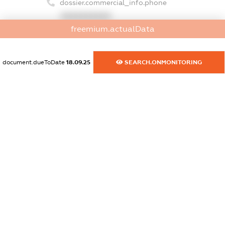
dossier.commercial_info.phone
XXXXXXXXXX
freemium.actualData
dossier.commercial_info.fax
XXXXXXXXXX
document.dueToDate
18.09.25
SEARCH.ONMONITORING
dossier.commercial_info.email
XXXXXXXXXX
dossier.commercial_info.website
XXXXXXXXXX
dossier.commercial_info.activity
XXXXXXXXXX
freemium.exampleText_1
freemium.exampleText_2
freemium.anonymousPerSearch2