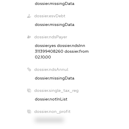
dossier.missingData
dossier.esvDebt
dossier.missingData
dossier.ndsPayer
dossier.yes
dossier.ndsInn
311399408260
dossier.from
02.10.00
dossier.ndsAnnul
dossier.missingData
dossier.single_tax_reg
dossier.notInList
dossier.non_profit
XXXXXXXXXX