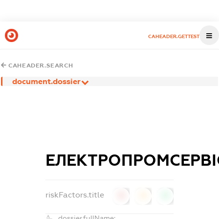
CAHEADER.GETTEST
CAHEADER.SEARCH
document.dossier
ЕЛЕКТРОПРОМСЕРВІ
riskFactors.title
0
0
0
dossier.fullName: