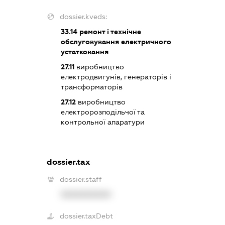
dossier.kveds:
33.14
ремонт і технічне
обслуговування електричного
устатковання
27.11
виробництво
електродвигунів, генераторів і
трансформаторів
27.12
виробництво
електророзподільчої та
контрольної апаратури
dossier.tax
dossier.staff
XXXXXXXXXX
dossier.taxDebt