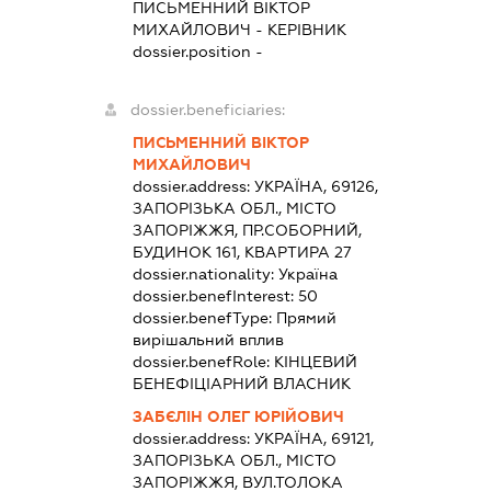
ПИСЬМЕННИЙ ВІКТОР
МИХАЙЛОВИЧ
-
КЕРІВНИК
dossier.position -
dossier.beneficiaries:
ПИСЬМЕННИЙ ВІКТОР
МИХАЙЛОВИЧ
dossier.address:
УКРАЇНА, 69126,
ЗАПОРІЗЬКА ОБЛ., МІСТО
ЗАПОРІЖЖЯ, ПР.СОБОРНИЙ,
БУДИНОК 161, КВАРТИРА 27
dossier.nationality:
Україна
dossier.benefInterest:
50
dossier.benefType:
Прямий
вирішальний вплив
dossier.benefRole:
КІНЦЕВИЙ
БЕНЕФІЦІАРНИЙ ВЛАСНИК
ЗАБЄЛІН ОЛЕГ ЮРІЙОВИЧ
dossier.address:
УКРАЇНА, 69121,
ЗАПОРІЗЬКА ОБЛ., МІСТО
ЗАПОРІЖЖЯ, ВУЛ.ТОЛОКА