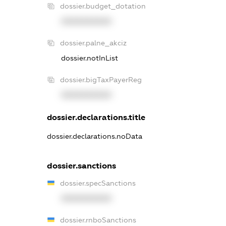
dossier.budget_dotation
XXXXXXXXXX
dossier.palne_akciz
dossier.notInList
dossier.bigTaxPayerReg
XXXXXXXXXX
dossier.declarations.title
dossier.declarations.noData
dossier.sanctions
dossier.specSanctions
XXXXXXXXXX
dossier.rnboSanctions