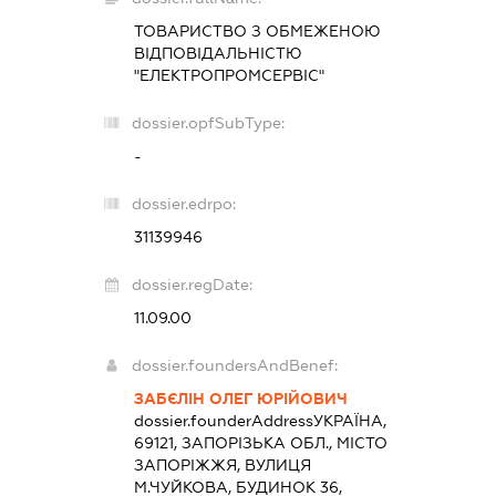
ТОВАРИСТВО З ОБМЕЖЕНОЮ
ВІДПОВІДАЛЬНІСТЮ
"ЕЛЕКТРОПРОМСЕРВІС"
dossier.opfSubType:
-
dossier.edrpo:
31139946
dossier.regDate:
11.09.00
dossier.foundersAndBenef:
ЗАБЄЛІН ОЛЕГ ЮРІЙОВИЧ
dossier.founderAddress
УКРАЇНА,
69121, ЗАПОРІЗЬКА ОБЛ., МІСТО
ЗАПОРІЖЖЯ, ВУЛИЦЯ
М.ЧУЙКОВА, БУДИНОК 36,