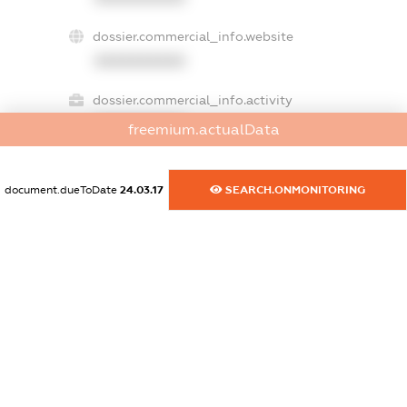
dossier.commercial_info.website
XXXXXXXXXX
dossier.commercial_info.activity
XXXXXXXXXX
freemium.actualData
document.dueToDate
24.03.17
SEARCH.ONMONITORING
freemium.exampleText_1
freemium.exampleText_2
freemium.anonymousPerSearch2
FREEMIUM.DETAILS
FREEMIUM.REGISTER