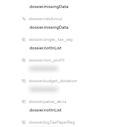
dossier.missingData
dossier.ndsAnnul
dossier.missingData
dossier.single_tax_reg
dossier.notInList
dossier.non_profit
XXXXXXXXXX
dossier.budget_dotation
XXXXXXXXXX
dossier.palne_akciz
dossier.notInList
dossier.bigTaxPayerReg