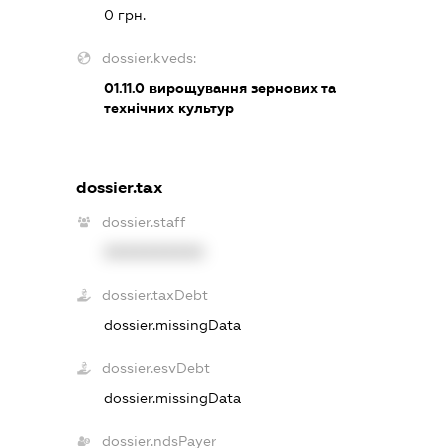
0 грн.
dossier.kveds:
01.11.0
вирощування зернових та
технічних культур
dossier.tax
dossier.staff
XXXXXXXXXX
dossier.taxDebt
dossier.missingData
dossier.esvDebt
dossier.missingData
dossier.ndsPayer